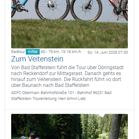
Radtour
60 - 79 km
,
15-18 km/h
mittel
So. 14. Juni 2026 07:00
Zum Veitenstein
Von Bad Staffelstein führt die Tour über Döringstadt
nach Reckendorf zur Mittagsrast. Danach gehts es
hinauf zum Veitenstein. Die Rückfahrt führt vo dort
über Baunach nach Bad Staffelstein
ADFC Obermain
Bahnhofstraße 101 - Bahnhof 96231 Bad
Staffelstein
Tourenleitung:
Herr Armin Lieb