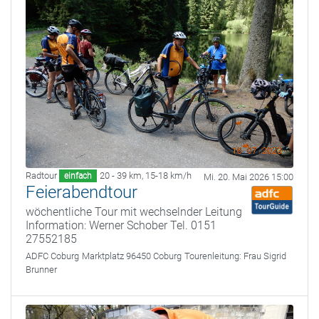
Radtour
20 - 39 km
,
15-18 km/h
einfach
Mi. 20. Mai 2026 15:00
Feierabendtour
wöchentliche Tour mit wechselnder Leitung
Information: Werner Schober Tel. 0151
27552185
ADFC Coburg
Marktplatz 96450 Coburg
Tourenleitung:
Frau Sigrid
Brunner