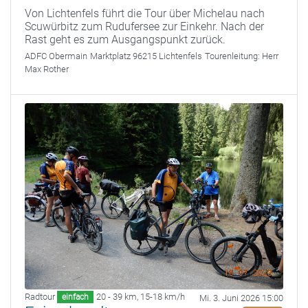
Von Lichtenfels führt die Tour über Michelau nach
Scuwürbitz zum Rudufersee zur Einkehr. Nach der
Rast geht es zum Ausgangspunkt zurück.
ADFC Obermain
Marktplatz 96215 Lichtenfels
Tourenleitung:
Herr
Max Rother
Radtour
20 - 39 km
,
15-18 km/h
einfach
Mi. 3. Juni 2026 15:00