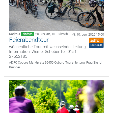
Radtour
20 - 39 km
,
15-18 km/h
einfach
Mi. 10. Juni 2026 15:00
Feierabendtour
wöchentliche Tour mit wechselnder Leitung
Information: Werner Schober Tel. 0151
27552185
ADFC Coburg
Marktplatz 96450 Coburg
Tourenleitung:
Frau Sigrid
Brunner