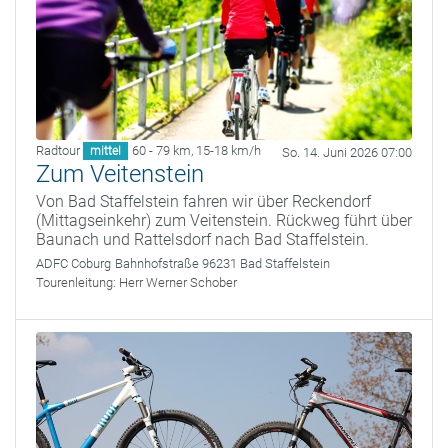
Radtour
60 - 79 km
,
15-18 km/h
mittel
So. 14. Juni 2026 07:00
Zum Veitenstein
Von Bad Staffelstein fahren wir über Reckendorf
(Mittagseinkehr) zum Veitenstein. Rückweg führt über
Baunach und Rattelsdorf nach Bad Staffelstein.
ADFC Coburg
Bahnhofstraße 96231 Bad Staffelstein
Tourenleitung:
Herr Werner Schober