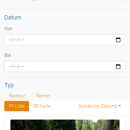
Datum
Von
Bis
Typ
Radtour
Termin
Liste
Karte
Sortierung (
Datum
)