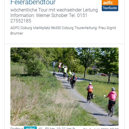
Feierabendtour
wöchentliche Tour mit wechselnder Leitung
Information: Werner Schober Tel. 0151
27552185
ADFC Coburg
Marktplatz 96450 Coburg
Tourenleitung:
Frau Sigrid
Brunner
Radtour
40 - 59 km
,
19-21 km/h
mittel