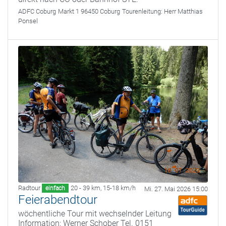
ADFC Coburg
Markt 1 96450 Coburg
Tourenleitung:
Herr Matthias
Ponsel
Radtour
20 - 39 km
,
15-18 km/h
einfach
Mi. 27. Mai 2026 15:00
Feierabendtour
wöchentliche Tour mit wechselnder Leitung
Information: Werner Schober Tel. 0151