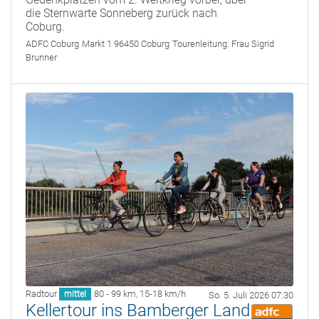
die Sternwarte Sonneberg zurück nach
Coburg.
ADFC Coburg
Markt 1 96450 Coburg
Tourenleitung:
Frau Sigrid
Brunner
Radtour
80 - 99 km
,
15-18 km/h
mittel
So. 5. Juli 2026 07:30
Kellertour ins Bamberger Land