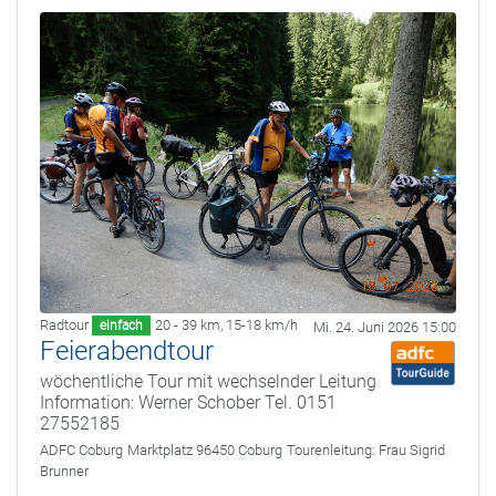
Radtour
20 - 39 km
,
15-18 km/h
einfach
Mi. 24. Juni 2026 15:00
Feierabendtour
wöchentliche Tour mit wechselnder Leitung
Information: Werner Schober Tel. 0151
27552185
ADFC Coburg
Marktplatz 96450 Coburg
Tourenleitung:
Frau Sigrid
Brunner