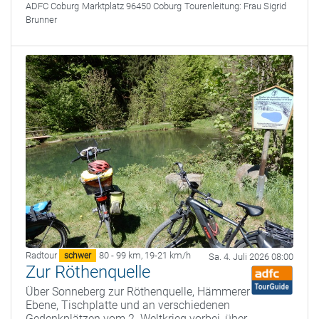
ADFC Coburg
Marktplatz 96450 Coburg
Tourenleitung:
Frau Sigrid
Brunner
Radtour
80 - 99 km
,
19-21 km/h
schwer
Sa. 4. Juli 2026 08:00
Zur Röthenquelle
Über Sonneberg zur Röthenquelle, Hämmerer
Ebene, Tischplatte und an verschiedenen
Gedenkplätzen vom 2. Weltkrieg vorbei, über