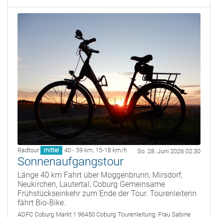
Radtour
40 - 59 km
,
15-18 km/h
mittel
So. 28. Juni 2026 02:30
Sonnenaufgangstour
Länge 40 km Fahrt über Moggenbrunn, Mirsdorf,
Neukirchen, Lautertal, Coburg Gemeinsame
Frühstückseinkehr zum Ende der Tour. Tourenleiterin
fährt Bio-Bike.
ADFC Coburg
Markt 1 96450 Coburg
Tourenleitung:
Frau Sabine