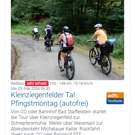
Radtour
100 - 149 km
,
15-18 km/h
sehr schwer
Mo. 25. Mai 2026 06:30
Kleinziegenfelder Tal
Pfingstmontag (autofrei)
Von CO oder Bahnhof Bad Staffelstein startet
die Tour über Kleinziegenfeld zur
Schrepfersmühle. Weiter über Weismain zur
Abendeinkehr Michelauer Keller. Rückfahrt
direkt nach CO oder Bahnhof STE.