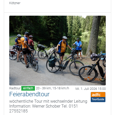
Kötzner
Radtour
20 - 39 km
,
15-18 km/h
einfach
Mi. 1. Juli 2026 15:00
Feierabendtour
wöchentliche Tour mit wechselnder Leitung
Information: Werner Schober Tel. 0151
27552185