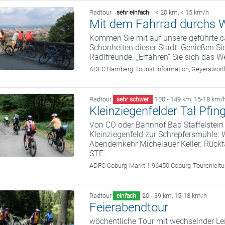
Radtour
< 20 km
,
< 15 km/h
sehr einfach
Mit dem Fahrrad durchs W
Kommen Sie mit auf unsere geführte c
Schönheiten dieser Stadt. Genießen Sie
Radlfreunde. „Erfahren“ Sie sich das We
ADFC Bamberg
Tourist Information, Geyerswö
Radtour
100 - 149 km
,
15-18 km/
sehr schwer
Kleinziegenfelder Tal Pfin
Von CO oder Bahnhof Bad Staffelstein 
Kleinziegenfeld zur Schrepfersmühle. 
Abendeinkehr Michelauer Keller. Rückf
STE.
ADFC Coburg
Markt 1 96450 Coburg
Tourenleit
Radtour
20 - 39 km
,
15-18 km/h
einfach
Feierabendtour
wöchentliche Tour mit wechselnder Le