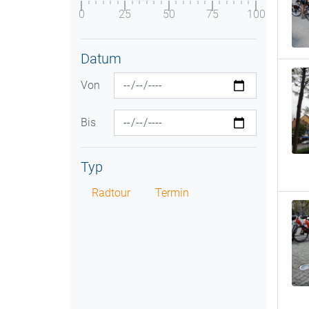
0
25
50
75
100
Datum
Von
Bis
Typ
Radtour
Termin