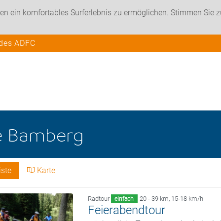
en ein komfortables Surferlebnis zu ermöglichen. Stimmen Sie 
 des ADFC
e
Bamberg
iste
Karte
Radtour
20 - 39 km
,
15-18 km/h
einfach
Feierabendtour