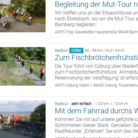
Begleitung der Mut-Tour
Wir treffen uns an der Erbaschleuse 
nach Ebelsbach, wo wir die Mut-Tour a
Bamberg begleiten.
ADFC-Tipp
Gaustadter Hauptstraße 96049 Bam
Radtour
40 - 59 km
,
19-21 km/h
mittel
Zum Fischbrötchenfrühst
Die Tour führt von Coburg über Nieder
zum Fischbrötchenfrühstück. Anmeld
Reservierung der Verpflegung ist erford
ADFC Coburg
Markt 1 96450 Coburg
Tourenleit
Radtour
< 20 km
,
< 15 km/h
sehr einfach
Mit dem Fahrrad durchs W
Kommen Sie mit auf unsere geführte c
Schönheiten dieser Stadt. Genießen Sie
Radlfreunde. „Erfahren“ Sie sich das We