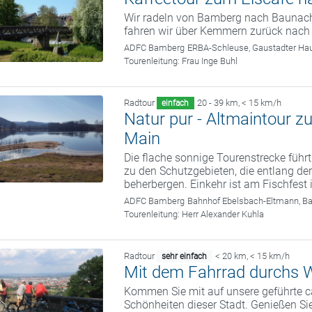
Wir radeln von Bamberg nach Baunach
fahren wir über Kemmern zurück nach
ADFC Bamberg
ERBA-Schleuse, Gaustadter Hau
Tourenleitung:
Frau Inge Buhl
Radtour
20 - 39 km
,
< 15 km/h
einfach
Natur pur - Altmaintour 
Main
Die flache sonnige Tourenstrecke führt
zu den Schutzgebieten, die entlang der
beherbergen. Einkehr ist am Fischfest
ADFC Bamberg
Bahnhof Ebelsbach-Eltmann, B
Tourenleitung:
Herr Alexander Kuhla
Radtour
< 20 km
,
< 15 km/h
sehr einfach
Mit dem Fahrrad durchs W
Kommen Sie mit auf unsere geführte c
Schönheiten dieser Stadt. Genießen Sie