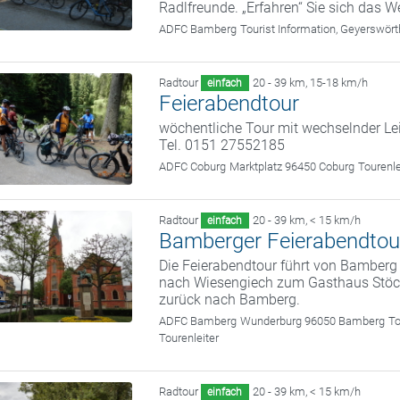
Radlfreunde. „Erfahren“ Sie sich das We
ADFC Bamberg
Tourist Information, Geyerswö
Radtour
20 - 39 km
,
15-18 km/h
einfach
Feierabendtour
wöchentliche Tour mit wechselnder Le
Tel. 0151 27552185
ADFC Coburg
Marktplatz 96450 Coburg
Tourenl
Radtour
20 - 39 km
,
< 15 km/h
einfach
Bamberger Feierabendtou
Die Feierabendtour führt von Bamber
nach Wiesengiech zum Gasthaus Stöckl
zurück nach Bamberg.
ADFC Bamberg
Wunderburg 96050 Bamberg
To
Tourenleiter
Radtour
20 - 39 km
,
< 15 km/h
einfach