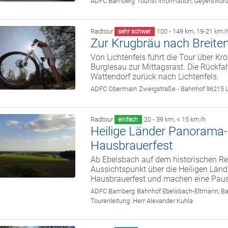
ADFC Bamberg
Tourist Information, Geyerswö
Radtour
100 - 149 km
,
19-21 km/
sehr schwer
Zur Krugbräu nach Breite
Von Lichtenfels führt die Tour über Kr
Burglesau zur Mittagsrast. Die Rückfa
Wattendorf zurück nach Lichtenfels.
ADFC Obermain
Zweigstraße - Bahnhof 96215 L
Radtour
20 - 39 km
,
< 15 km/h
einfach
Heilige Länder Panorama
Hausbrauerfest
Ab Ebelsbach auf dem historischen 
Aussichtspunkt über die Heiligen Länd
Hausbrauerfest und machen eine Pause
ADFC Bamberg
Bahnhof Ebelsbach-Eltmann, B
Tourenleitung:
Herr Alexander Kuhla