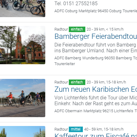
Tel. 0151 27552185
ADFC Coburg
Marktplatz 96450 Coburg
Tourenl
Radtour
20 - 39 km
,
< 15 km/h
einfach
Bamberger Feierabendtou
Die Feierabendtour führt von Bamber
ins Bamberger Umland. Nach einer Ein
ADFC Bamberg
Wunderburg 96050 Bamberg
To
Tourenleiter
Radtour
20 - 39 km
,
15-18 km/h
einfach
Zum neuen Karibischen E
Von Lichtenfels führt die Tour über M
Einkehr. Nach der Rast geht es zum A
ADFC Obermain
Marktplatz 96215 Lichtenfels
T
Radtour
40 - 59 km
,
15-18 km/h
mittel
Kaffeetour zum Eiscafé 