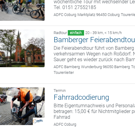
wöchentliche Tour mit wechselnder Le
Tel. 0151 27552185
ADFC Coburg
Marktplatz 96450 Coburg
Tourenl
Radtour
20 - 39 km
,
< 15 km/h
einfach
Bamberger Feierabendtou
Die Feierabendtour führt von Bamberg
verkehrsarmen Wegen nach Roßdorf. N
Sauer geht es wieder zurück nach Bam
ADFC Bamberg
Wunderburg 96050 Bamberg
To
Tourenleiter
Termin
Fahrradcodierung
Bitte Eigentumnachweis und Personal
betragen: 15,00 € für Nichtmitglieder 
Fahrrad
ADFC Coburg