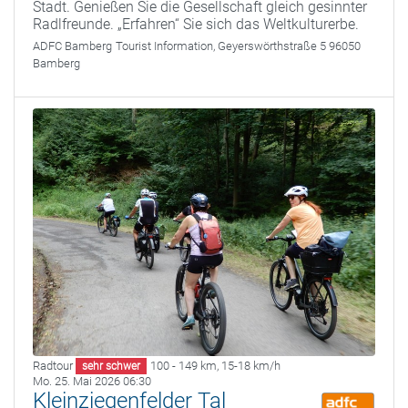
Stadt. Genießen Sie die Gesellschaft gleich gesinnter
Radlfreunde. „Erfahren“ Sie sich das Weltkulturerbe.
ADFC Bamberg
Tourist Information, Geyerswörthstraße 5 96050
Bamberg
Radtour
100 - 149 km
,
15-18 km/h
sehr schwer
Mo. 25. Mai 2026 06:30
Kleinziegenfelder Tal