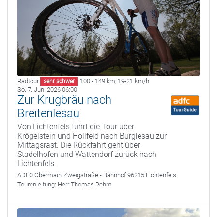
Radtour
100 - 149 km
,
19-21 km/h
sehr schwer
So. 7. Juni 2026 06:00
Zur Krugbräu nach
Breitenlesau
Von Lichtenfels führt die Tour über
Krögelstein und Hollfeld nach Burglesau zur
Mittagsrast. Die Rückfahrt geht über
Stadelhofen und Wattendorf zurück nach
Lichtenfels.
ADFC Obermain
Zweigstraße - Bahnhof 96215 Lichtenfels
Tourenleitung:
Herr Thomas Rehm