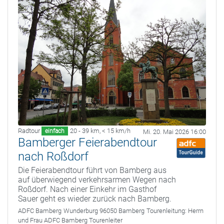
Radtour
20 - 39 km
,
< 15 km/h
einfach
Mi. 20. Mai 2026 16:00
Bamberger Feierabendtour
nach Roßdorf
Die Feierabendtour führt von Bamberg aus
auf überwiegend verkehrsarmen Wegen nach
Roßdorf. Nach einer Einkehr im Gasthof
Sauer geht es wieder zurück nach Bamberg.
ADFC Bamberg
Wunderburg 96050 Bamberg
Tourenleitung:
Herrn
und Frau ADFC Bamberg Tourenleiter