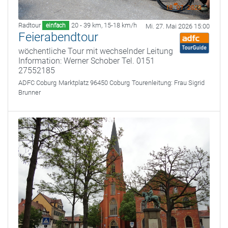
Radtour
20 - 39 km
,
15-18 km/h
einfach
Mi. 27. Mai 2026 15:00
Feierabendtour
wöchentliche Tour mit wechselnder Leitung
Information: Werner Schober Tel. 0151
27552185
ADFC Coburg
Marktplatz 96450 Coburg
Tourenleitung:
Frau Sigrid
Brunner