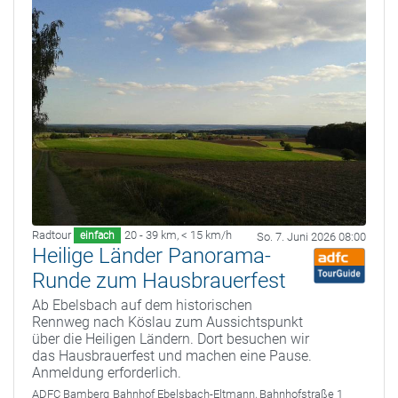
Radtour
20 - 39 km
,
< 15 km/h
einfach
So. 7. Juni 2026 08:00
Heilige Länder Panorama-
Runde zum Hausbrauerfest
Ab Ebelsbach auf dem historischen
Rennweg nach Köslau zum Aussichtspunkt
über die Heiligen Ländern. Dort besuchen wir
das Hausbrauerfest und machen eine Pause.
Anmeldung erforderlich.
ADFC Bamberg
Bahnhof Ebelsbach-Eltmann, Bahnhofstraße 1