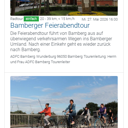
Radtour
20 - 39 km
,
< 15 km/h
einfach
Mi. 27. Mai 2026 16:00
Bamberger Feierabendtour
Die Feierabendtour führt von Bamberg aus auf
überwiegend verkehrsarmen Wegen ins Bamberger
Umland. Nach einer Einkehr geht es wieder zurück
nach Bamberg.
ADFC Bamberg
Wunderburg 96050 Bamberg
Tourenleitung:
Herrn
und Frau ADFC Bamberg Tourenleiter