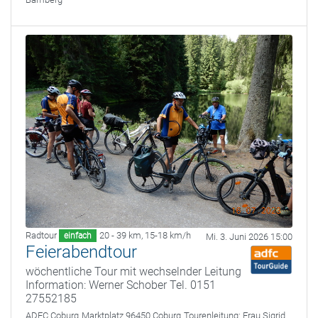
Radtour
20 - 39 km
,
15-18 km/h
einfach
Mi. 3. Juni 2026 15:00
Feierabendtour
wöchentliche Tour mit wechselnder Leitung
Information: Werner Schober Tel. 0151
27552185
ADFC Coburg
Marktplatz 96450 Coburg
Tourenleitung:
Frau Sigrid