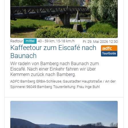
Radtour
40 - 59 km
,
15-18 km/h
mittel
Fr. 29. Mai 2026 12:30
Kaffeetour zum Eiscafé nach
Baunach
Wir radeln von Bamberg nach Baunach zum
Eiscafé. Nach einer Einkehr fahren wir über
Kemmern zurück nach Bamberg.
ADFC Bamberg
ERBA-Schleuse, Gaustadter Hauptstraße / An der
Spinnerei 96049 Bamberg
Tourenleitung:
Frau Inge Buhl