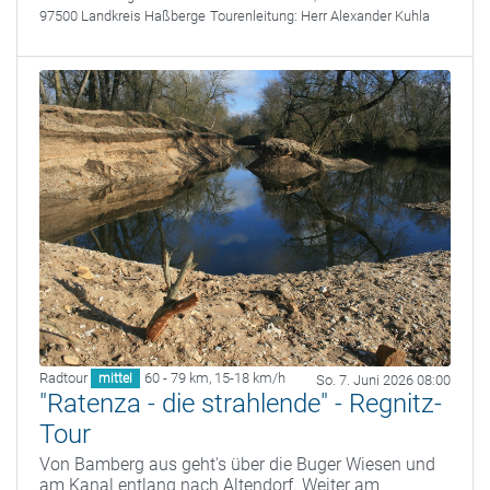
97500 Landkreis Haßberge
Tourenleitung:
Herr Alexander Kuhla
Radtour
60 - 79 km
,
15-18 km/h
mittel
So. 7. Juni 2026 08:00
"Ratenza - die strahlende" - Regnitz-
Tour
Von Bamberg aus geht's über die Buger Wiesen und
am Kanal entlang nach Altendorf. Weiter am