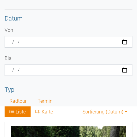
Datum
Von
Bis
Typ
Radtour
Termin
Liste
Karte
Sortierung (
Datum
)