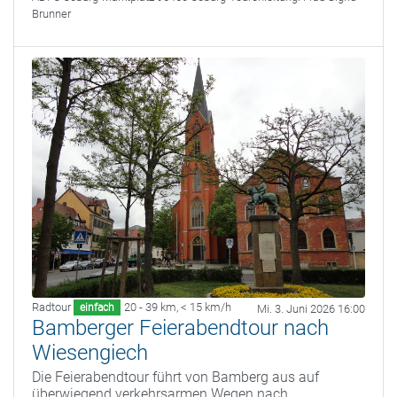
Brunner
Radtour
20 - 39 km
,
< 15 km/h
einfach
Mi. 3. Juni 2026 16:00
Bamberger Feierabendtour nach
Wiesengiech
Die Feierabendtour führt von Bamberg aus auf
überwiegend verkehrsarmen Wegen nach