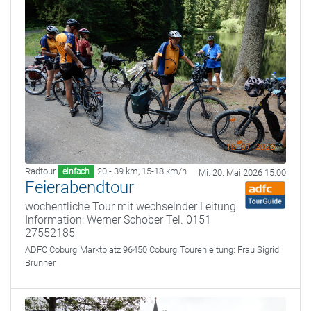
Radtour
20 - 39 km
,
15-18 km/h
einfach
Mi. 20. Mai 2026 15:00
Feierabendtour
wöchentliche Tour mit wechselnder Leitung
Information: Werner Schober Tel. 0151
27552185
ADFC Coburg
Marktplatz 96450 Coburg
Tourenleitung:
Frau Sigrid
Brunner