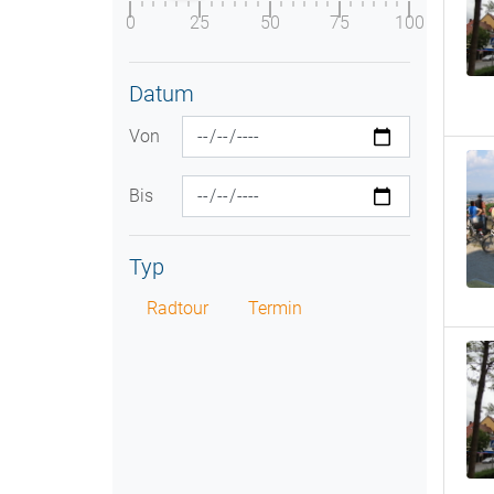
0
25
50
75
100
Datum
Von
Bis
Typ
Radtour
Termin