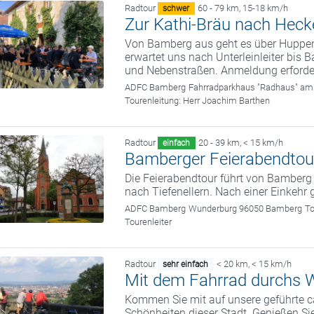
Radtour
60 - 79 km
,
15-18 km/h
schwer
Zur Kathi-Bräu nach Hec
Von Bamberg aus geht es über Huppe
erwartet uns nach Unterleinleiter bi
und Nebenstraßen. Anmeldung erforder
ADFC Bamberg
Fahrradparkhaus "Radhaus" am
Tourenleitung:
Herr Joachim Barthen
Radtour
20 - 39 km
,
< 15 km/h
einfach
Bamberger Feierabendtour
Die Feierabendtour führt von Bamber
nach Tiefenellern. Nach einer Einkehr
ADFC Bamberg
Wunderburg 96050 Bamberg
To
Tourenleiter
Radtour
< 20 km
,
< 15 km/h
sehr einfach
Mit dem Fahrrad durchs W
Kommen Sie mit auf unsere geführte c
Schönheiten dieser Stadt. Genießen Sie