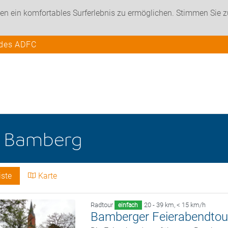
en ein komfortables Surferlebnis zu ermöglichen. Stimmen Sie 
 des ADFC
e
Bamberg
iste
Karte
Radtour
20 - 39 km
,
< 15 km/h
einfach
Bamberger Feierabendtou