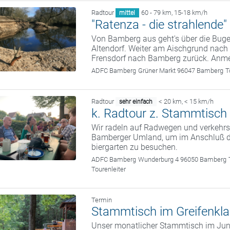
Radtour
60 - 79 km
,
15-18 km/h
mittel
"Ratenza - die strahlende"
Von Bamberg aus geht's über die Bug
Altendorf. Weiter am Aischgrund nac
Frensdorf nach Bamberg zurück. Anme
ADFC Bamberg
Grüner Markt 96047 Bamberg
T
Radtour
< 20 km
,
< 15 km/h
sehr einfach
k. Radtour z. Stammtisch 
Wir radeln auf Radwegen und verkehrs
Bamberger Umland, um im Anschluß d
biergarten zu besuchen.
ADFC Bamberg
Wunderburg 4 96050 Bamberg
Tourenleiter
Termin
Stammtisch im Greifenkla
Unser monatlicher Stammtisch im Juni