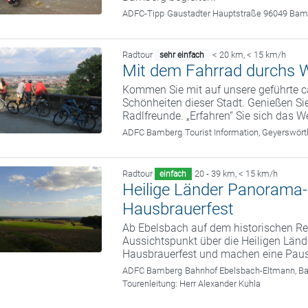
ADFC-Tipp
Gaustadter Hauptstraße 96049 Bam
Radtour
< 20 km
,
< 15 km/h
sehr einfach
Mit dem Fahrrad durchs W
Kommen Sie mit auf unsere geführte c
Schönheiten dieser Stadt. Genießen Sie
Radlfreunde. „Erfahren“ Sie sich das We
ADFC Bamberg
Tourist Information, Geyerswö
Radtour
20 - 39 km
,
< 15 km/h
einfach
Heilige Länder Panorama
Hausbrauerfest
Ab Ebelsbach auf dem historischen 
Aussichtspunkt über die Heiligen Länd
Hausbrauerfest und machen eine Pause
ADFC Bamberg
Bahnhof Ebelsbach-Eltmann, B
Tourenleitung:
Herr Alexander Kuhla