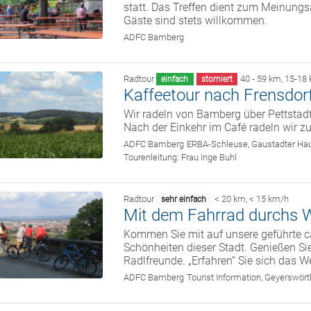
statt. Das Treffen dient zum Meinung
Gäste sind stets willkommen.
ADFC Bamberg
Radtour
40 - 59 km
,
15-18
einfach
storniert
Kaffeetour nach Frensdor
Wir radeln von Bamberg über Pettstad
Nach der Einkehr im Café radeln wir 
ADFC Bamberg
ERBA-Schleuse, Gaustadter Hau
Tourenleitung:
Frau Inge Buhl
Radtour
< 20 km
,
< 15 km/h
sehr einfach
Mit dem Fahrrad durchs W
Kommen Sie mit auf unsere geführte c
Schönheiten dieser Stadt. Genießen Sie
Radlfreunde. „Erfahren“ Sie sich das We
ADFC Bamberg
Tourist Information, Geyerswö