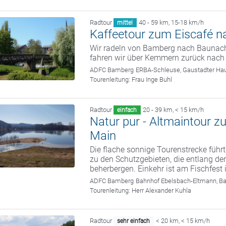
Radtour
40 - 59 km
,
15-18 km/h
mittel
Kaffeetour zum Eiscafé 
Wir radeln von Bamberg nach Baunach
fahren wir über Kemmern zurück nach
ADFC Bamberg
ERBA-Schleuse, Gaustadter Hau
Tourenleitung:
Frau Inge Buhl
Radtour
20 - 39 km
,
< 15 km/h
einfach
Natur pur - Altmaintour 
Main
Die flache sonnige Tourenstrecke führt
zu den Schutzgebieten, die entlang der
beherbergen. Einkehr ist am Fischfest
ADFC Bamberg
Bahnhof Ebelsbach-Eltmann, B
Tourenleitung:
Herr Alexander Kuhla
Radtour
< 20 km
,
< 15 km/h
sehr einfach