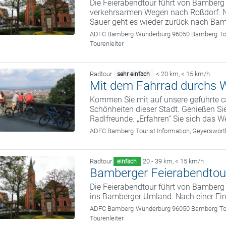
Die Feierabendtour führt von Bamberg
verkehrsarmen Wegen nach Roßdorf. N
Sauer geht es wieder zurück nach Bam
ADFC Bamberg
Wunderburg 96050 Bamberg
To
Tourenleiter
Radtour
< 20 km
,
< 15 km/h
sehr einfach
Mit dem Fahrrad durchs W
Kommen Sie mit auf unsere geführte c
Schönheiten dieser Stadt. Genießen Sie
Radlfreunde. „Erfahren“ Sie sich das We
ADFC Bamberg
Tourist Information, Geyerswö
Radtour
20 - 39 km
,
< 15 km/h
einfach
Bamberger Feierabendtou
Die Feierabendtour führt von Bamber
ins Bamberger Umland. Nach einer Ein
ADFC Bamberg
Wunderburg 96050 Bamberg
To
Tourenleiter