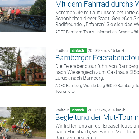
Mit dem Fahrrad durchs W
Kommen Sie mit auf unsere geführte c
Schönheiten dieser Stadt. Genießen Sie
Radlfreunde. „Erfahren“ Sie sich das We
ADFC Bamberg
Tourist Information, Geyerswö
Radtour
20 - 39 km
,
< 15 km/h
einfach
Bamberger Feierabendtou
Die Feierabendtour führt von Bamber
nach Wiesengiech zum Gasthaus Stöckl
zurück nach Bamberg.
ADFC Bamberg
Wunderburg 96050 Bamberg
To
Tourenleiter
Radtour
20 - 39 km
,
< 15 km/h
einfach
Begleitung der Mut-Tour
Wir treffen uns an der Erbaschleuse 
nach Ebelsbach, wo wir die Mut-Tour a
Bamberg begleiten.