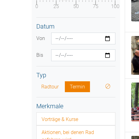
0
25
50
75
100
Datum
Von
Bis
Typ
Radtour
Termin
Merkmale
Vorträge & Kurse
Aktionen, bei denen Rad