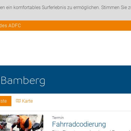
en ein komfortables Surferlebnis zu ermöglichen. Stimmen Sie 
 des ADFC
e
Bamberg
iste
Karte
Termin
Fahrradcodierung