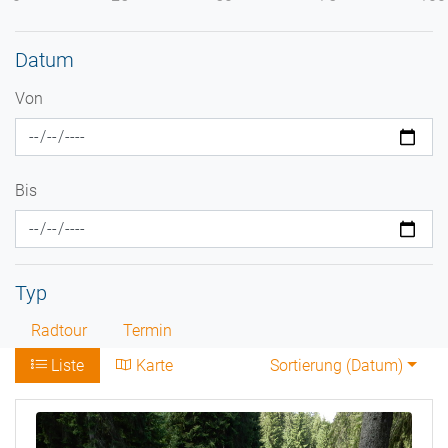
Datum
Von
Bis
Typ
Radtour
Termin
Liste
Karte
Sortierung (
Datum
)