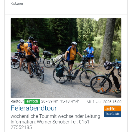
Kötzner
Radtour
20 - 39 km
,
15-18 km/h
einfach
Mi. 1. Juli 2026 15:00
Feierabendtour
wöchentliche Tour mit wechselnder Leitung
Information: Werner Schober Tel. 0151
27552185