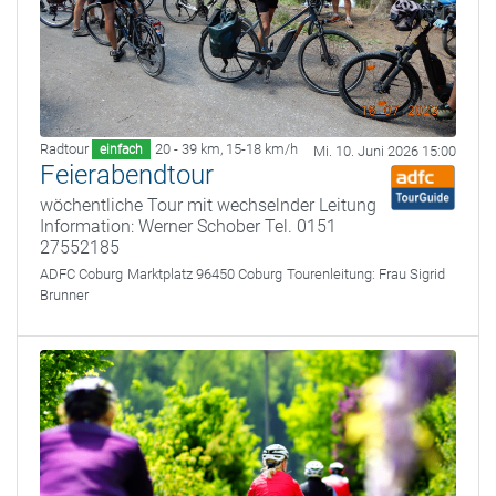
Radtour
20 - 39 km
,
15-18 km/h
einfach
Mi. 10. Juni 2026 15:00
Feierabendtour
wöchentliche Tour mit wechselnder Leitung
Information: Werner Schober Tel. 0151
27552185
ADFC Coburg
Marktplatz 96450 Coburg
Tourenleitung:
Frau Sigrid
Brunner