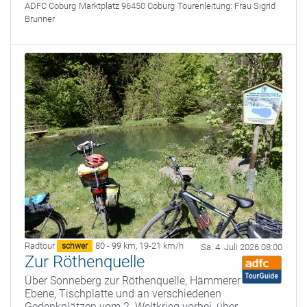
ADFC Coburg
Marktplatz 96450 Coburg
Tourenleitung:
Frau Sigrid
Brunner
Radtour
80 - 99 km
,
19-21 km/h
schwer
Sa. 4. Juli 2026 08:00
Zur Röthenquelle
Über Sonneberg zur Röthenquelle, Hämmerer
Ebene, Tischplatte und an verschiedenen
Gedenkplätzen vom 2. Weltkrieg vorbei, über