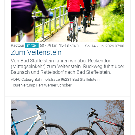
Radtour
60 - 79 km
,
15-18 km/h
mittel
So. 14. Juni 2026 07:00
Zum Veitenstein
Von Bad Staffelstein fahren wir über Reckendorf
(Mittagseinkehr) zum Veitenstein. Rückweg führt über
Baunach und Rattelsdorf nach Bad Staffelstein.
ADFC Coburg
Bahnhofstraße 96231 Bad Staffelstein
Tourenleitung:
Herr Werner Schober