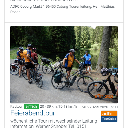
ADFC Coburg
Markt 1 96450 Coburg
Tourenleitung:
Herr Matthias
Ponsel
Radtour
20 - 39 km
,
15-18 km/h
einfach
Mi. 27. Mai 2026 15:00
Feierabendtour
wöchentliche Tour mit wechselnder Leitung
Information: Werner Schober Tel. 0151