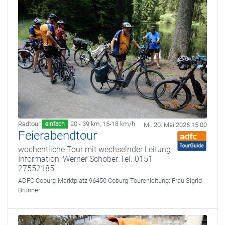
Radtour
20 - 39 km
,
15-18 km/h
einfach
Mi. 20. Mai 2026 15:00
Feierabendtour
wöchentliche Tour mit wechselnder Leitung
Information: Werner Schober Tel. 0151
27552185
ADFC Coburg
Marktplatz 96450 Coburg
Tourenleitung:
Frau Sigrid
Brunner