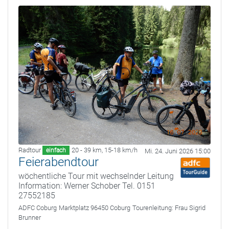
Radtour
20 - 39 km
,
15-18 km/h
einfach
Mi. 24. Juni 2026 15:00
Feierabendtour
wöchentliche Tour mit wechselnder Leitung
Information: Werner Schober Tel. 0151
27552185
ADFC Coburg
Marktplatz 96450 Coburg
Tourenleitung:
Frau Sigrid
Brunner