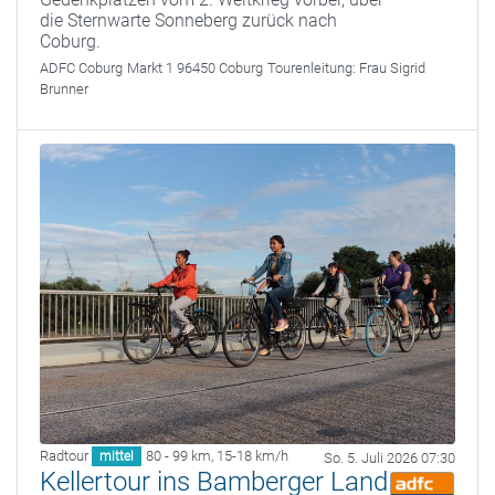
die Sternwarte Sonneberg zurück nach
Coburg.
ADFC Coburg
Markt 1 96450 Coburg
Tourenleitung:
Frau Sigrid
Brunner
Radtour
80 - 99 km
,
15-18 km/h
mittel
So. 5. Juli 2026 07:30
Kellertour ins Bamberger Land