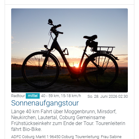
Radtour
40 - 59 km
,
15-18 km/h
mittel
So. 28. Juni 2026 02:30
Sonnenaufgangstour
Länge 40 km Fahrt über Moggenbrunn, Mirsdorf,
Neukirchen, Lautertal, Coburg Gemeinsame
Frühstückseinkehr zum Ende der Tour. Tourenleiterin
fährt Bio-Bike.
ADFC Coburg
Markt 1 96450 Coburg
Tourenleitung:
Frau Sabine