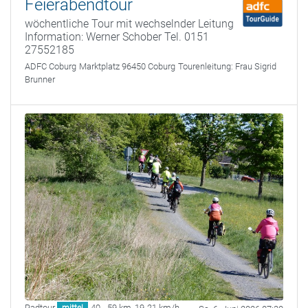
Feierabendtour
wöchentliche Tour mit wechselnder Leitung
Information: Werner Schober Tel. 0151
27552185
ADFC Coburg
Marktplatz 96450 Coburg
Tourenleitung:
Frau Sigrid
Brunner
Radtour
40 - 59 km
,
19-21 km/h
mittel