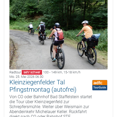
Radtour
100 - 149 km
,
15-18 km/h
sehr schwer
Mo. 25. Mai 2026 06:30
Kleinziegenfelder Tal
Pfingstmontag (autofrei)
Von CO oder Bahnhof Bad Staffelstein startet
die Tour über Kleinziegenfeld zur
Schrepfersmühle. Weiter über Weismain zur
Abendeinkehr Michelauer Keller. Rückfahrt
direkt nach CO oder Bahnhof STE.