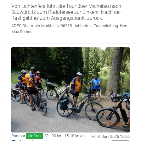
Von Lichtenfels führt die Tour über Michelau nach
Scuwürbitz zum Rudufersee zur Einkehr. Nach der
Rast geht es zum Ausgangspunkt zurück.
ADFC Obermain
Marktplatz 96215 Lichtenfels
Tourenleitung:
Herr
Max Rother
Radtour
20 - 39 km
,
15-18 km/h
einfach
Mi. 3. Juni 2026 15:00