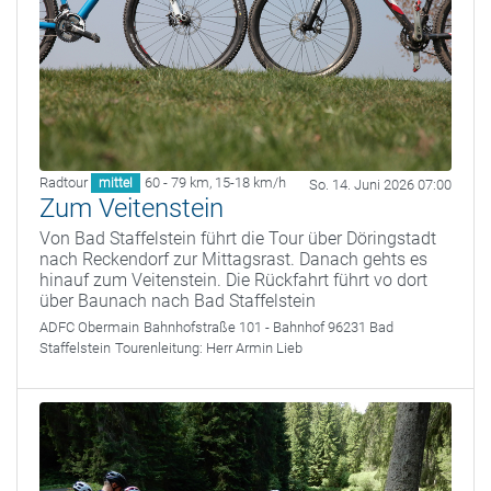
Radtour
60 - 79 km
,
15-18 km/h
mittel
So. 14. Juni 2026 07:00
Zum Veitenstein
Von Bad Staffelstein führt die Tour über Döringstadt
nach Reckendorf zur Mittagsrast. Danach gehts es
hinauf zum Veitenstein. Die Rückfahrt führt vo dort
über Baunach nach Bad Staffelstein
ADFC Obermain
Bahnhofstraße 101 - Bahnhof 96231 Bad
Staffelstein
Tourenleitung:
Herr Armin Lieb