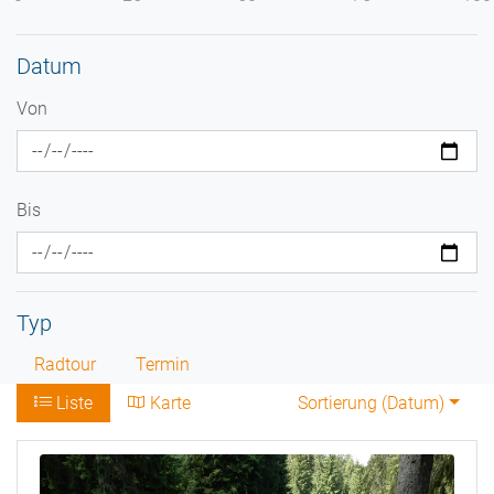
Datum
Von
Bis
Typ
Radtour
Termin
Liste
Karte
Sortierung (
Datum
)