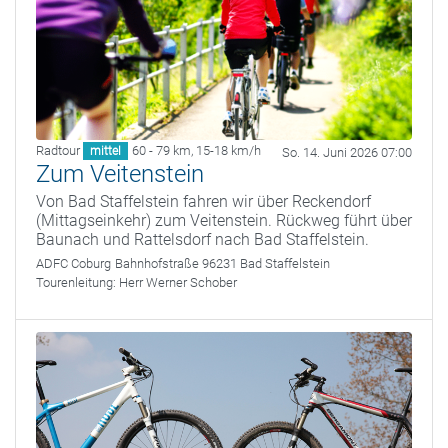
Radtour
60 - 79 km
,
15-18 km/h
mittel
So. 14. Juni 2026 07:00
Zum Veitenstein
Von Bad Staffelstein fahren wir über Reckendorf
(Mittagseinkehr) zum Veitenstein. Rückweg führt über
Baunach und Rattelsdorf nach Bad Staffelstein.
ADFC Coburg
Bahnhofstraße 96231 Bad Staffelstein
Tourenleitung:
Herr Werner Schober