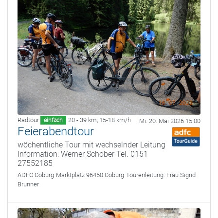
Radtour
20 - 39 km
,
15-18 km/h
einfach
Mi. 20. Mai 2026 15:00
Feierabendtour
wöchentliche Tour mit wechselnder Leitung
Information: Werner Schober Tel. 0151
27552185
ADFC Coburg
Marktplatz 96450 Coburg
Tourenleitung:
Frau Sigrid
Brunner