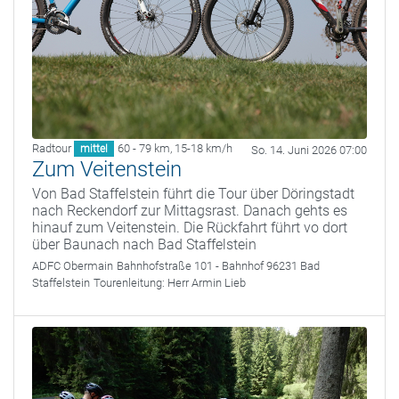
Radtour
60 - 79 km
,
15-18 km/h
mittel
So. 14. Juni 2026 07:00
Zum Veitenstein
Von Bad Staffelstein führt die Tour über Döringstadt
nach Reckendorf zur Mittagsrast. Danach gehts es
hinauf zum Veitenstein. Die Rückfahrt führt vo dort
über Baunach nach Bad Staffelstein
ADFC Obermain
Bahnhofstraße 101 - Bahnhof 96231 Bad
Staffelstein
Tourenleitung:
Herr Armin Lieb