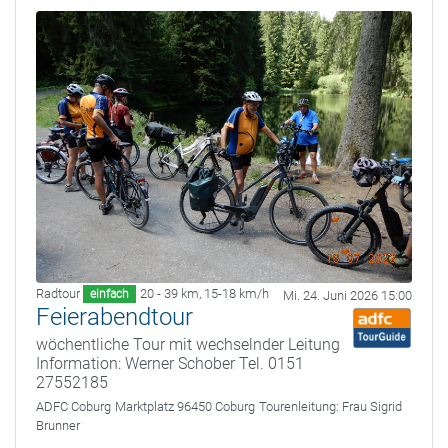
Radtour
20 - 39 km
,
15-18 km/h
einfach
Mi. 24. Juni 2026 15:00
Feierabendtour
wöchentliche Tour mit wechselnder Leitung
Information: Werner Schober Tel. 0151
27552185
ADFC Coburg
Marktplatz 96450 Coburg
Tourenleitung:
Frau Sigrid
Brunner