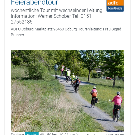
Feierabendtour
wöchentliche Tour mit wechselnder Leitung
Information: Werner Schober Tel. 0151
27552185
ADFC Coburg
Marktplatz 96450 Coburg
Tourenleitung:
Frau Sigrid
Brunner
Radtour
40 - 59 km
,
19-21 km/h
mittel