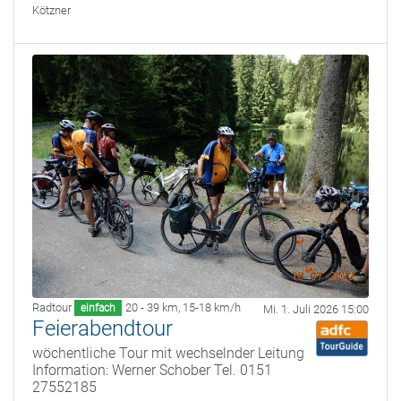
Kötzner
Radtour
20 - 39 km
,
15-18 km/h
einfach
Mi. 1. Juli 2026 15:00
Feierabendtour
wöchentliche Tour mit wechselnder Leitung
Information: Werner Schober Tel. 0151
27552185