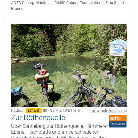
ADFC Coburg
Marktplatz 96450 Coburg
Tourenleitung:
Frau Sigrid
Brunner
Radtour
80 - 99 km
,
19-21 km/h
schwer
Sa. 4. Juli 2026 08:00
Zur Röthenquelle
Über Sonneberg zur Röthenquelle, Hämmerer
Ebene, Tischplatte und an verschiedenen
Gedenkplätzen vom 2. Weltkrieg vorbei, über