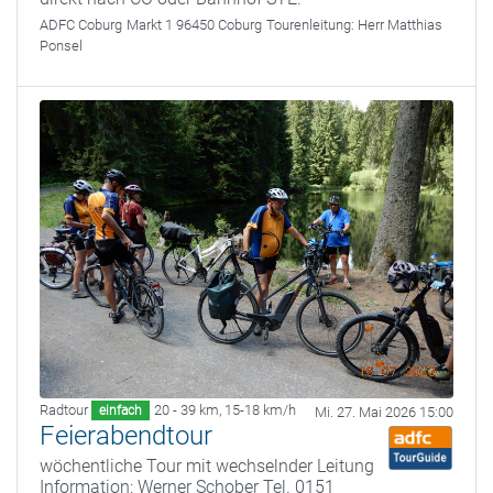
ADFC Coburg
Markt 1 96450 Coburg
Tourenleitung:
Herr Matthias
Ponsel
Radtour
20 - 39 km
,
15-18 km/h
einfach
Mi. 27. Mai 2026 15:00
Feierabendtour
wöchentliche Tour mit wechselnder Leitung
Information: Werner Schober Tel. 0151