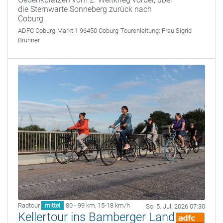
die Sternwarte Sonneberg zurück nach
Coburg.
ADFC Coburg
Markt 1 96450 Coburg
Tourenleitung:
Frau Sigrid
Brunner
Radtour
80 - 99 km
,
15-18 km/h
mittel
So. 5. Juli 2026 07:30
Kellertour ins Bamberger Land