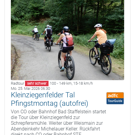
Radtour
100 - 149 km
,
15-18 km/h
sehr schwer
Mo. 25. Mai 2026 06:30
Kleinziegenfelder Tal
Pfingstmontag (autofrei)
Von CO oder Bahnhof Bad Staffelstein startet
die Tour über Kleinziegenfeld zur
Schrepfersmühle. Weiter über Weismain zur
Abendeinkehr Michelauer Keller. Rückfahrt
direkt nach CO oder Bahnhof STE.