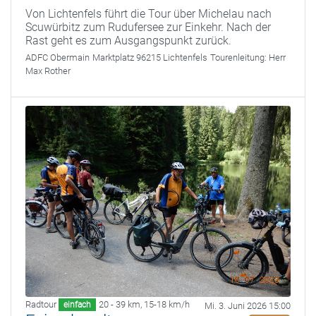
Von Lichtenfels führt die Tour über Michelau nach
Scuwürbitz zum Rudufersee zur Einkehr. Nach der
Rast geht es zum Ausgangspunkt zurück.
ADFC Obermain
Marktplatz 96215 Lichtenfels
Tourenleitung:
Herr
Max Rother
Radtour
20 - 39 km
,
15-18 km/h
einfach
Mi. 3. Juni 2026 15:00