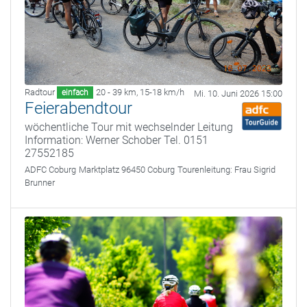
Radtour
20 - 39 km
,
15-18 km/h
einfach
Mi. 10. Juni 2026 15:00
Feierabendtour
wöchentliche Tour mit wechselnder Leitung
Information: Werner Schober Tel. 0151
27552185
ADFC Coburg
Marktplatz 96450 Coburg
Tourenleitung:
Frau Sigrid
Brunner