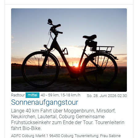
Radtour
40 - 59 km
,
15-18 km/h
mittel
So. 28. Juni 2026 02:30
Sonnenaufgangstour
Länge 40 km Fahrt über Moggenbrunn, Mirsdorf,
Neukirchen, Lautertal, Coburg Gemeinsame
Frühstückseinkehr zum Ende der Tour. Tourenleiterin
fährt Bio-Bike.
ADFC Coburg
Markt 1 96450 Coburg
Tourenleitung:
Frau Sabine