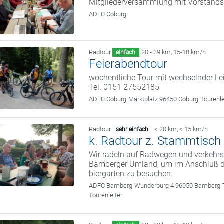
Mitgliederversammlung mit Vorstand
ADFC Coburg
Radtour
20 - 39 km
,
15-18 km/h
einfach
Feierabendtour
wöchentliche Tour mit wechselnder Le
Tel. 0151 27552185
ADFC Coburg
Marktplatz 96450 Coburg
Tourenl
Radtour
< 20 km
,
< 15 km/h
sehr einfach
k. Radtour z. Stammtisch 
Wir radeln auf Radwegen und verkehrs
Bamberger Umland, um im Anschluß d
biergarten zu besuchen.
ADFC Bamberg
Wunderburg 4 96050 Bamberg
Tourenleiter