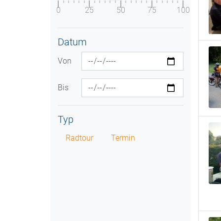
0
25
50
75
100
Datum
Von
Bis
Typ
Radtour
Termin