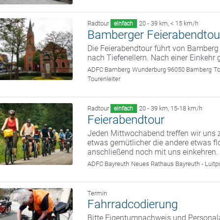
Radtour
20 - 39 km
,
< 15 km/h
einfach
Bamberger Feierabendtour
Die Feierabendtour führt von Bamber
nach Tiefenellern. Nach einer Einkehr
ADFC Bamberg
Wunderburg 96050 Bamberg
To
Tourenleiter
Radtour
20 - 39 km
,
15-18 km/h
einfach
Feierabendtour
Jeden Mittwochabend treffen wir uns z
etwas gemütlicher die andere etwas fl
anschließend noch mit uns einkehren.
ADFC Bayreuth
Neues Rathaus Bayreuth - Luitp
Termin
Fahrradcodierung
Bitte Eigentumnachweis und Personal