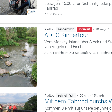
betragen: 15,00 € für Nichtmitglieder 
Fahrrad
ADFC Coburg
Radtour
< 20 km
,
< 15
sehr einfach
storniert
ADFC Kindertour
Vom Monkey-Island über Stock und St
von Vögeln und Fischen
ADFC Forchheim
Zur Staustufe 91301 Forchhe
Radtour
< 20 km
,
< 15 km/h
sehr einfach
Mit dem Fahrrad durchs W
Kommen Sie mit auf unsere geführte c