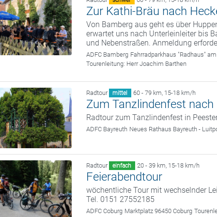
schwer
Zur Kathi-Bräu nach Hec
Von Bamberg aus geht es über Huppe
erwartet uns nach Unterleinleiter bi
und Nebenstraßen. Anmeldung erforder
ADFC Bamberg
Fahrradparkhaus "Radhaus" am
Tourenleitung:
Herr Joachim Barthen
Radtour
60 - 79 km
,
15-18 km/h
mittel
Zum Tanzlindenfest nach
Radtour zum Tanzlindenfest in Peeste
ADFC Bayreuth
Neues Rathaus Bayreuth - Luitp
Radtour
20 - 39 km
,
15-18 km/h
einfach
Feierabendtour
wöchentliche Tour mit wechselnder Le
Tel. 0151 27552185
ADFC Coburg
Marktplatz 96450 Coburg
Tourenl