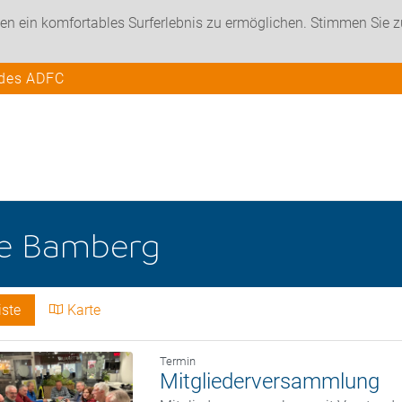
en ein komfortables Surferlebnis zu ermöglichen. Stimmen Sie 
 des ADFC
he
Bamberg
iste
Karte
Termin
Mitgliederversammlung