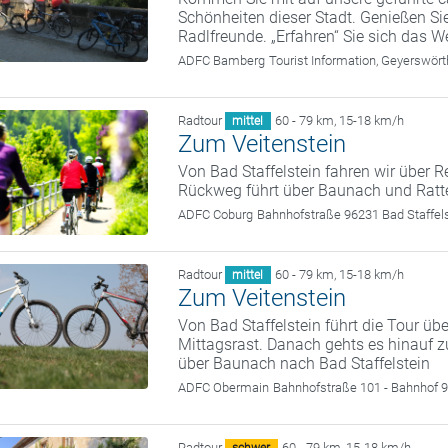
Schönheiten dieser Stadt. Genießen Sie
Radlfreunde. „Erfahren“ Sie sich das We
ADFC Bamberg
Tourist Information, Geyerswö
Radtour
60 - 79 km
,
15-18 km/h
mittel
Zum Veitenstein
Von Bad Staffelstein fahren wir über 
Rückweg führt über Baunach und Rattel
ADFC Coburg
Bahnhofstraße 96231 Bad Staffel
Radtour
60 - 79 km
,
15-18 km/h
mittel
Zum Veitenstein
Von Bad Staffelstein führt die Tour üb
Mittagsrast. Danach gehts es hinauf zu
über Baunach nach Bad Staffelstein
ADFC Obermain
Bahnhofstraße 101 - Bahnhof 9
Radtour
60 - 79 km
,
15-18 km/h