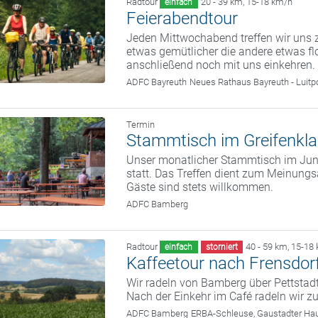
Radtour
20 - 39 km
,
15-18 km/h
einfach
Feierabendtour
Jeden Mittwochabend treffen wir uns z
etwas gemütlicher die andere etwas fl
anschließend noch mit uns einkehren.
ADFC Bayreuth
Neues Rathaus Bayreuth - Luitp
Termin
Stammtisch im Greifenkla
Unser monatlicher Stammtisch im Juni
statt. Das Treffen dient zum Meinung
Gäste sind stets willkommen.
ADFC Bamberg
Radtour
40 - 59 km
,
15-18
einfach
storniert
Kaffeetour nach Frensdor
Wir radeln von Bamberg über Pettstad
Nach der Einkehr im Café radeln wir 
ADFC Bamberg
ERBA-Schleuse, Gaustadter Hau