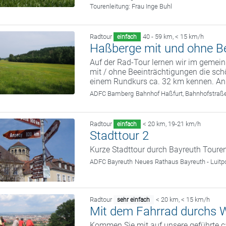
Tourenleitung:
Frau Inge Buhl
Radtour
40 - 59 km
,
< 15 km/h
einfach
Haßberge mit und ohne B
Auf der Rad-Tour lernen wir im geme
mit / ohne Beeinträchtigungen die sc
einem Rundkurs ca. 32 km kennen. Anm
ADFC Bamberg
Bahnhof Haßfurt, Bahnhofstraß
Radtour
< 20 km
,
19-21 km/h
einfach
Stadttour 2
Kurze Stadttour durch Bayreuth Toure
ADFC Bayreuth
Neues Rathaus Bayreuth - Luitp
Radtour
< 20 km
,
< 15 km/h
sehr einfach
Mit dem Fahrrad durchs W
Kommen Sie mit auf unsere geführte c