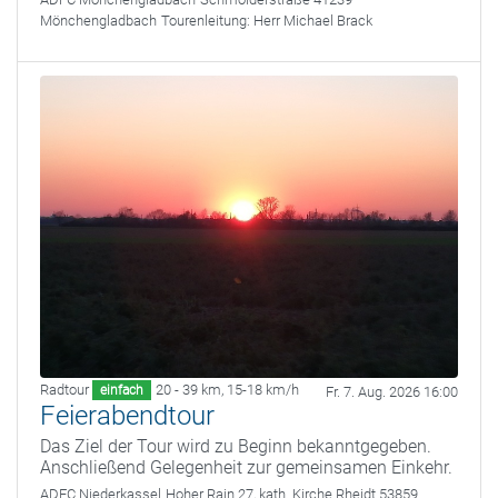
Mönchengladbach
Tourenleitung:
Herr Michael Brack
Radtour
20 - 39 km
,
15-18 km/h
einfach
Fr. 7. Aug. 2026 16:00
Feierabendtour
Das Ziel der Tour wird zu Beginn bekanntgegeben.
Anschließend Gelegenheit zur gemeinsamen Einkehr.
ADFC Niederkassel
Hoher Rain 27, kath. Kirche Rheidt 53859