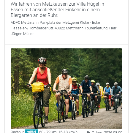
Wir fahren von Metzkausen zur Villa Hügel in
Essen mit anschließender Einkehr in einem
Biergarten an der Ruhr.
ADFC Mettmann
Parkplatz der Metzgerei Kluke - Ecke
Hasseler-/Homberger Str. 40822 Mettmann
Tourenleitung:
Herr
Jürgen Müller
Radtour
60 - 79 km
,
15-18 km/h
mittel
Fr. 7. Aug. 2026 08:00