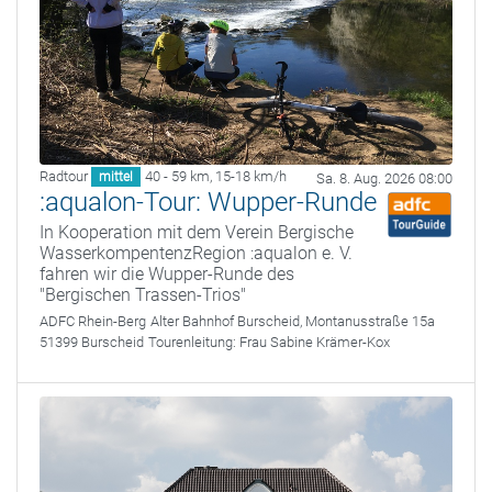
Radtour
40 - 59 km
,
15-18 km/h
mittel
Sa. 8. Aug. 2026 08:00
:aqualon-Tour: Wupper-Runde
In Kooperation mit dem Verein Bergische
WasserkompentenzRegion :aqualon e. V.
fahren wir die Wupper-Runde des
"Bergischen Trassen-Trios"
ADFC Rhein-Berg
Alter Bahnhof Burscheid, Montanusstraße 15a
51399 Burscheid
Tourenleitung:
Frau Sabine Krämer-Kox