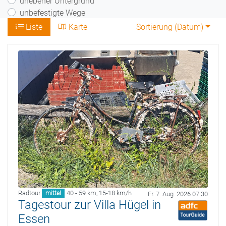
unebener Untergrund
unbefestigte Wege
Liste
Karte
Sortierung (
Datum
)
Radtour
40 - 59 km
,
15-18 km/h
mittel
Fr. 7. Aug. 2026 07:30
Tagestour zur Villa Hügel in
Essen