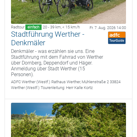
Radtour
20 - 39 km
,
< 15 km/h
einfach
Fr. 7. Aug. 2026 14:00
Stadtführung Werther -
Denkmäler
Denkmäler - was erzählen sie uns. Eine
Stadtführung mit dem Fahrrad von Werther
über Dornberg, Deppendorf und Häger.
Anmeldung über Stadt Werther (15
Personen).
ADFC Werther (Westf.)
Rathaus Werther, Mühlenstraße 2 33824
Werther (Westf.)
Tourenleitung:
Herr Kalle Kortz