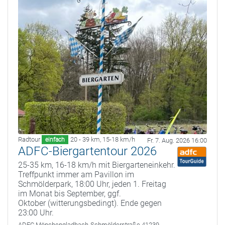
Radtour
20 - 39 km
,
15-18 km/h
einfach
Fr. 7. Aug. 2026 16:00
ADFC-Biergartentour 2026
25-35 km, 16-18 km/h mit Biergarteneinkehr.
Treffpunkt immer am Pavillon im
Schmölderpark, 18:00 Uhr, jeden 1. Freitag
im Monat bis September, ggf.
Oktober (witterungsbedingt). Ende gegen
23:00 Uhr.
ADFC Mönchengladbach
Schmölderstraße 41239