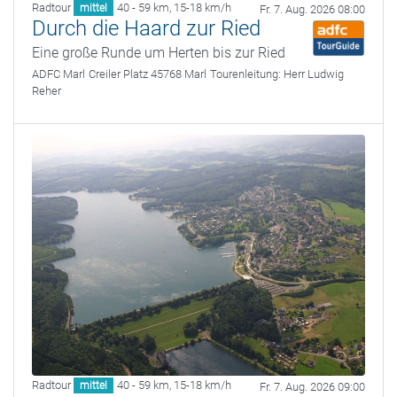
Radtour
40 - 59 km
,
15-18 km/h
mittel
Fr. 7. Aug. 2026 08:00
Durch die Haard zur Ried
Eine große Runde um Herten bis zur Ried
ADFC Marl
Creiler Platz 45768 Marl
Tourenleitung:
Herr Ludwig
Reher
Radtour
40 - 59 km
,
15-18 km/h
mittel
Fr. 7. Aug. 2026 09:00