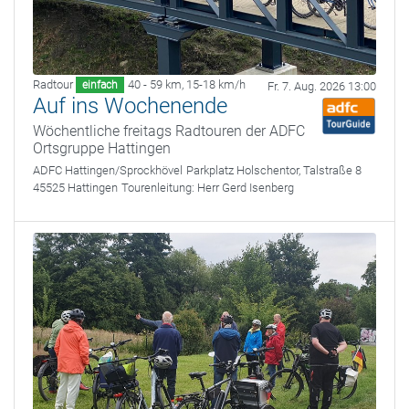
Radtour
40 - 59 km
,
15-18 km/h
einfach
Fr. 7. Aug. 2026 13:00
Auf ins Wochenende
Wöchentliche freitags Radtouren der ADFC
Ortsgruppe Hattingen
ADFC Hattingen/Sprockhövel
Parkplatz Holschentor, Talstraße 8
45525 Hattingen
Tourenleitung:
Herr Gerd Isenberg