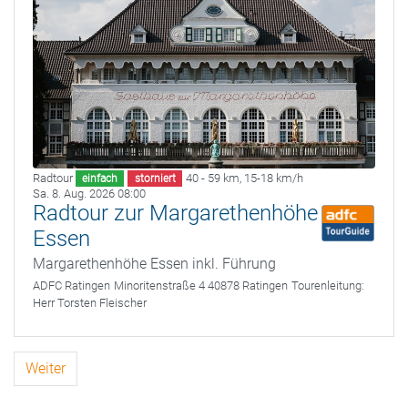
Radtour
40 - 59 km
,
15-18 km/h
einfach
storniert
Sa. 8. Aug. 2026 08:00
Radtour zur Margarethenhöhe
Essen
Margarethenhöhe Essen inkl. Führung
ADFC Ratingen
Minoritenstraße 4 40878 Ratingen
Tourenleitung:
Herr Torsten Fleischer
Weiter