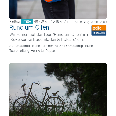
Radtour
40 - 59 km
,
15-18 km/h
mittel
Sa. 8. Aug. 2026 08:00
Rund um Olfen
Wir kehren auf der Tour "Rund um Olfen" im
"Kökelsumer Bauernladen & Hofcafé" ein.
ADFC Castrop-Rauxel
Berliner Platz 44579 Castrop-Rauxel
Tourenleitung:
Herr Artur Poppe