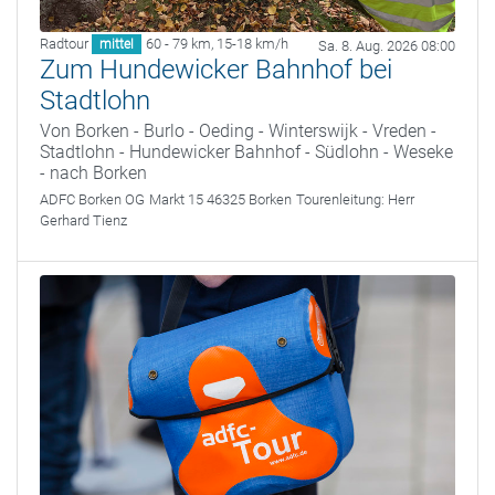
Radtour
60 - 79 km
,
15-18 km/h
mittel
Sa. 8. Aug. 2026 08:00
Zum Hundewicker Bahnhof bei
Stadtlohn
Von Borken - Burlo - Oeding - Winterswijk - Vreden -
Stadtlohn - Hundewicker Bahnhof - Südlohn - Weseke
- nach Borken
ADFC Borken OG
Markt 15 46325 Borken
Tourenleitung:
Herr
Gerhard Tienz