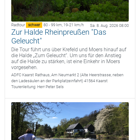
Radtour
80 - 99 km
,
19-21 km/h
schwer
Sa. 8. Aug. 2026 08:00
Zur Halde Rheinpreußen "Das
Geleucht"
Die Tour führt uns über Krefeld und Moers hinauf auf
die Halde „Zum Geleucht“. Um uns für den Anstieg
auf die Halde zu stärken, ist eine Einkehr in Moers
vorgesehen.
ADFC Kaarst
Rathaus, Am Neumarkt 2 (Alte Heerstrasse, neben
den Ladesäulen an der Parkplatzeinfahrt) 41564 Kaarst
Tourenleitung:
Herr Peter Sels