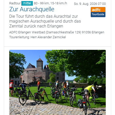
Radtour
80 - 99 km
,
15-18 km/h
mittel
So. 9. Aug. 2026 07:00
Zur Aurachquelle
Die Tour führt durch das Aurachtal zur
magischen Aurachquelle und durch das
Zenntal zurück nach Erlangen
ADFC Erlangen
Westbad (Damaschkestraße 129) 91056 Erlangen
Tourenleitung:
Herr Alexander Zernickel