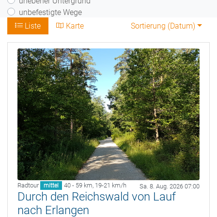
unebener Untergrund
unbefestigte Wege
Liste
Karte
Sortierung (
Datum
)
Radtour
40 - 59 km
,
19-21 km/h
mittel
Sa. 8. Aug. 2026 07:00
Durch den Reichswald von Lauf
nach Erlangen