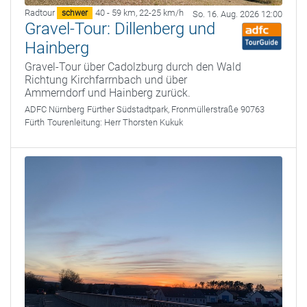
Radtour
40 - 59 km
,
22-25 km/h
schwer
So. 16. Aug. 2026 12:00
Gravel-Tour: Dillenberg und
Hainberg
Gravel-Tour über Cadolzburg durch den Wald
Richtung Kirchfarrnbach und über
Ammerndorf und Hainberg zurück.
ADFC Nürnberg
Fürther Südstadtpark, Fronmüllerstraße 90763
Fürth
Tourenleitung:
Herr Thorsten Kukuk