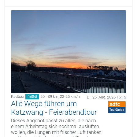
Radtour
20 - 39 km
,
22-25 km/h
mittel
Di. 25. Aug. 2026 16:15
Alle Wege führen um
Katzwang - Feierabendtour
Dieses Angebot passt zu allen, die nach
einem Arbeitstag sich nochmal auslüften
wollen, die Lungen mit frischer Luft tanken