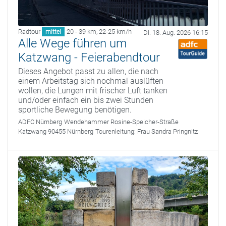
Radtour
20 - 39 km
,
22-25 km/h
mittel
Di. 18. Aug. 2026 16:15
Alle Wege führen um
Katzwang - Feierabendtour
Dieses Angebot passt zu allen, die nach
einem Arbeitstag sich nochmal auslüften
wollen, die Lungen mit frischer Luft tanken
und/oder einfach ein bis zwei Stunden
sportliche Bewegung benötigen.
ADFC Nürnberg
Wendehammer Rosine-Speicher-Straße
Katzwang 90455 Nürnberg
Tourenleitung:
Frau Sandra Pringnitz