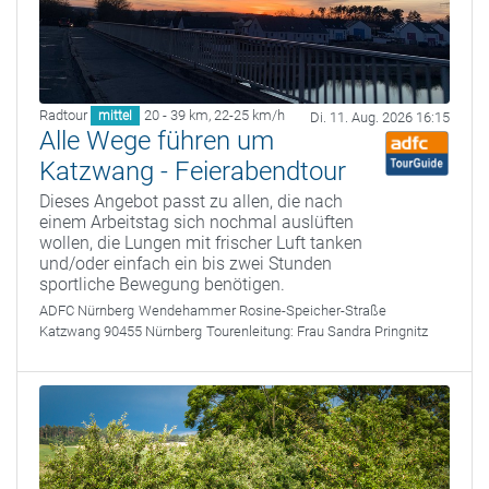
Radtour
20 - 39 km
,
22-25 km/h
mittel
Di. 11. Aug. 2026 16:15
Alle Wege führen um
Katzwang - Feierabendtour
Dieses Angebot passt zu allen, die nach
einem Arbeitstag sich nochmal auslüften
wollen, die Lungen mit frischer Luft tanken
und/oder einfach ein bis zwei Stunden
sportliche Bewegung benötigen.
ADFC Nürnberg
Wendehammer Rosine-Speicher-Straße
Katzwang 90455 Nürnberg
Tourenleitung:
Frau Sandra Pringnitz