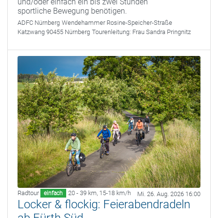
und/oder einfach ein bis zwei Stunden
sportliche Bewegung benötigen.
ADFC Nürnberg
Wendehammer Rosine-Speicher-Straße
Katzwang 90455 Nürnberg
Tourenleitung:
Frau Sandra Pringnitz
Radtour
20 - 39 km
,
15-18 km/h
einfach
Mi. 26. Aug. 2026 16:00
Locker & flockig: Feierabendradeln