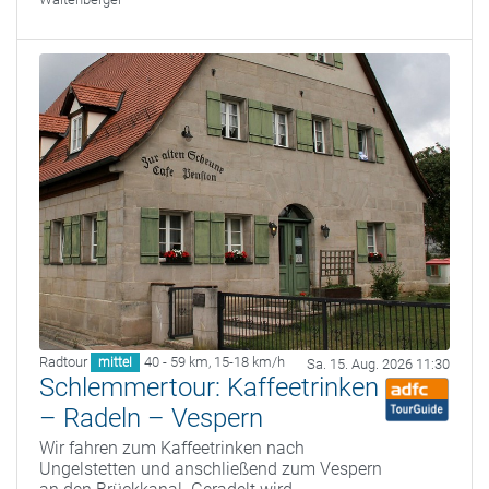
Radtour
40 - 59 km
,
15-18 km/h
mittel
Sa. 15. Aug. 2026 11:30
Schlemmertour: Kaffeetrinken
– Radeln – Vespern
Wir fahren zum Kaffeetrinken nach
Ungelstetten und anschließend zum Vespern