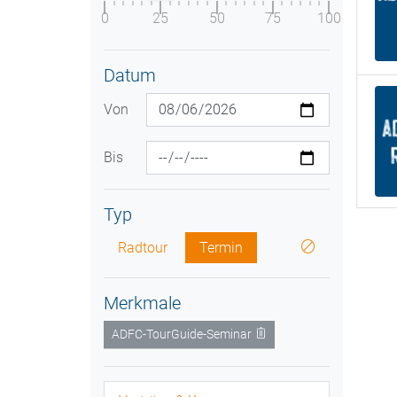
0
25
50
75
100
Datum
Von
Bis
Typ
Radtour
Termin
Merkmale
ADFC-TourGuide-Seminar