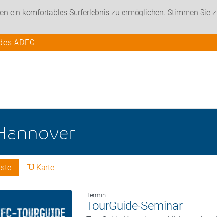
en ein komfortables Surferlebnis zu ermöglichen. Stimmen Sie 
 des ADFC
Hannover
iste
Karte
Termin
TourGuide-Seminar