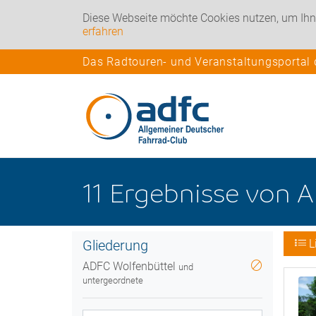
Diese Webseite möchte Cookies nutzen, um Ihn
erfahren
Das Radtouren- und Veranstaltungsportal
11
Ergebnisse
von
A
Gliederung
L
ADFC Wolfenbüttel
und
untergeordnete