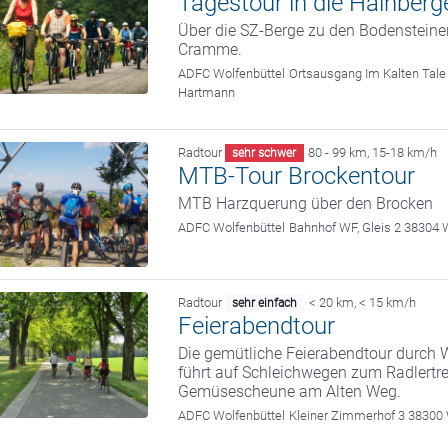
Tagestour in die Hainberg
Über die SZ-Berge zu den Bodensteine
Cramme.
ADFC Wolfenbüttel
Ortsausgang Im Kalten Tale
Hartmann
Radtour
80 - 99 km
,
15-18 km/h
sehr schwer
MTB-Tour Brockentour
MTB Harzquerung über den Brocken
ADFC Wolfenbüttel
Bahnhof WF, Gleis 2 38304 
Radtour
< 20 km
,
< 15 km/h
sehr einfach
Feierabendtour
Die gemütliche Feierabendtour durch W
führt auf Schleichwegen zum Radlertre
Gemüsescheune am Alten Weg.
ADFC Wolfenbüttel
Kleiner Zimmerhof 3 38300 