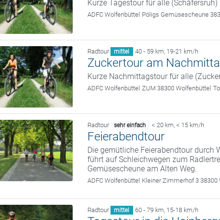
Kurze Tagestour für alle (Schäfersruh)
ADFC Wolfenbüttel
Pöligs Gemüsescheune 383
Radtour
40 - 59 km
,
19-21 km/h
mittel
Zuckertour am Nachmitt
Kurze Nachmittagstour für alle (Zucke
ADFC Wolfenbüttel
ZUM 38300 Wolfenbüttel
To
Radtour
< 20 km
,
< 15 km/h
sehr einfach
Feierabendtour
Die gemütliche Feierabendtour durch W
führt auf Schleichwegen zum Radlertre
Gemüsescheune am Alten Weg.
ADFC Wolfenbüttel
Kleiner Zimmerhof 3 38300 
Radtour
60 - 79 km
,
15-18 km/h
mittel