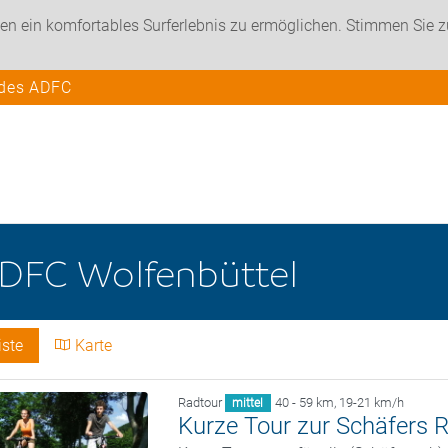
en ein komfortables Surferlebnis zu ermöglichen. Stimmen Sie 
 des ADFC
DFC Wolfenbüttel
iste
Karte
Radtour
40 - 59 km
,
19-21 km/h
mittel
Kurze Tour zur Schäfers 