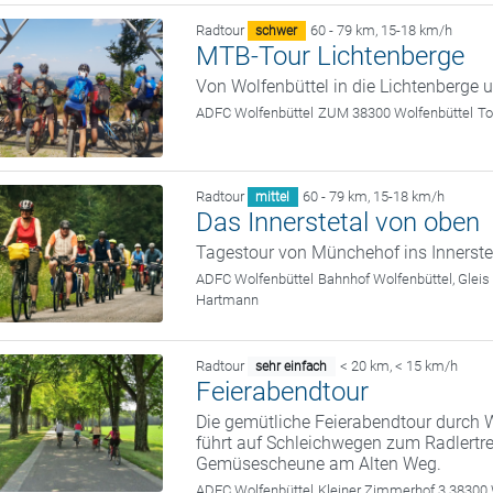
Radtour
60 - 79 km
,
15-18 km/h
schwer
MTB-Tour Lichtenberge
Von Wolfenbüttel in die Lichtenberge 
ADFC Wolfenbüttel
ZUM 38300 Wolfenbüttel
To
Radtour
60 - 79 km
,
15-18 km/h
mittel
Das Innerstetal von oben
Tagestour von Münchehof ins Innerste
ADFC Wolfenbüttel
Bahnhof Wolfenbüttel, Gleis
Hartmann
Radtour
< 20 km
,
< 15 km/h
sehr einfach
Feierabendtour
Die gemütliche Feierabendtour durch W
führt auf Schleichwegen zum Radlertre
Gemüsescheune am Alten Weg.
ADFC Wolfenbüttel
Kleiner Zimmerhof 3 38300 