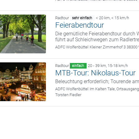
Radtour
< 20 km
,
< 15 km/h
sehr einfach
Feierabendtour
Die gemütliche Feierabendtour durch W
führt auf Schleichwegen zum Radlertref
ADFC Wolfenbüttel
Kleiner Zimmerhof 3 38300 
Radtour
20 - 39 km
,
15-18 km/h
einfach
MTB-Tour: Nikolaus-Tour
Beleuchtung erforderlich; Tourende 
ADFC Wolfenbüttel
Im Kalten Tale, Ortsausgan
Torsten Fiedler