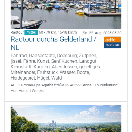
Radtour
60 - 79 km
,
15-18 km/h
mittel
Sa. 22. Aug. 2026 06:30
Radtour durchs Gelderland /
NL
Fahrrad, Hansestädte, Doesburg, Zutphen,
Ijssel, Fähre, Kunst, Senf Kuchen, Landgut,
Kleinstadt, Karpfen, Abendessen, geselliges
Miteinander, Frühstück, Wasser, Boote,
Heidegebiet, Hügel, Wald
ADFC Gronau-Epe
Agathastraße 39 48599 Gronau
Tourenleitung:
Herr Herbert Wenker