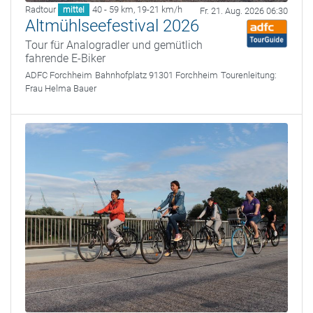
Radtour
40 - 59 km
,
19-21 km/h
mittel
Fr. 21. Aug. 2026 06:30
Altmühlseefestival 2026
Tour für Analogradler und gemütlich
fahrende E-Biker
ADFC Forchheim
Bahnhofplatz 91301 Forchheim
Tourenleitung:
Frau Helma Bauer