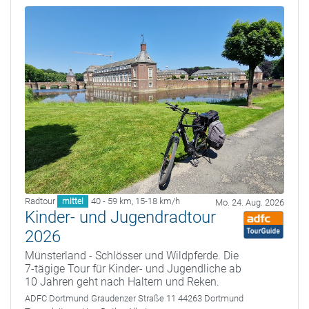
Radtour
40 - 59 km
,
15-18 km/h
mittel
Mo. 24. Aug. 2026
Kinder- und Jugendradtour
2026
Münsterland - Schlösser und Wildpferde. Die
7-tägige Tour für Kinder- und Jugendliche ab
10 Jahren geht nach Haltern und Reken.
ADFC Dortmund
Graudenzer Straße 11 44263 Dortmund