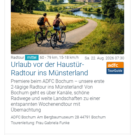
Radtour
60 - 79 km
,
15-18 km/h
mittel
Sa. 22. Aug. 2026 07:30
Urlaub vor der Haustür-
Radtour ins Münsterland
Premiere beim ADFC Bochum – unsere erste
2-tägige Radtour ins Münsterland! Von
Bochum geht es über Kanäle, schöne
Radwege und weite Landschaften zu einer
entspannten Wochenendtour mit
Übernachtung
ADFC Bochum
Am Bergbaumuseum 28 44791 Bochum
Tourenleitung:
Frau Gabriela Funke