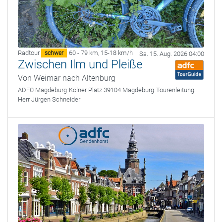
Radtour
60 - 79 km
,
15-18 km/h
schwer
Sa. 15. Aug. 2026 04:00
Zwischen Ilm und Pleiße
Von Weimar nach Altenburg
ADFC Magdeburg
Kölner Platz 39104 Magdeburg
Tourenleitung:
Herr Jürgen Schneider