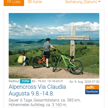
Liste
Karte
Sortierung (
Datum
)
Radtour
60 - 79 km
,
15-18 km/h
mittel
So. 9. Aug. 2026 07:00
Alpencross Via Claudia
Augusta 9.8.-14.8.
Dauer: 6 Tage, Gesamtdistanz: ca. 385 km,
Höhenmeter Aufstieg: ca. 3.160 m,