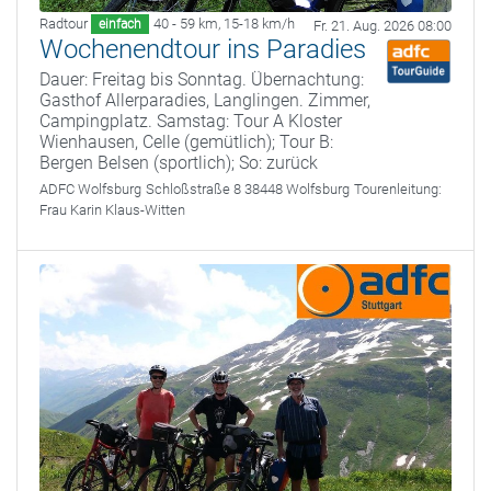
Radtour
40 - 59 km
,
15-18 km/h
einfach
Fr. 21. Aug. 2026 08:00
Wochenendtour ins Paradies
Dauer: Freitag bis Sonntag. Übernachtung:
Gasthof Allerparadies, Langlingen. Zimmer,
Campingplatz. Samstag: Tour A Kloster
Wienhausen, Celle (gemütlich); Tour B:
Bergen Belsen (sportlich); So: zurück
ADFC Wolfsburg
Schloßstraße 8 38448 Wolfsburg
Tourenleitung:
Frau Karin Klaus-Witten