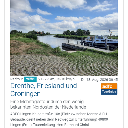
Radtour
60 - 79 km
,
15-18 km/h
mittel
Di. 18. Aug. 2026 06:45
Drenthe, Friesland und
Groningen
Eine Mehrtagestour durch den wenig
bekannten Nordosten der Niederlande
ADFC Lingen
Kaiserstraße 10c (Platz zwischen Mensa & FH-
Gebäude, direkt neben dem Radweg zur Unterführung) 49809
Lingen (Ems)
Tourenleitung:
Herr Bernhard Christ