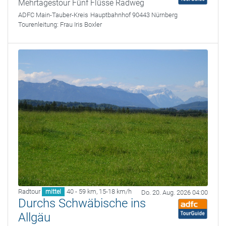
Mehrtagestour Fünf Flüsse Radweg
ADFC Main-Tauber-Kreis
Hauptbahnhof 90443 Nürnberg
Tourenleitung:
Frau Iris Boxler
Radtour
40 - 59 km
,
15-18 km/h
mittel
Do. 20. Aug. 2026 04:00
Durchs Schwäbische ins
Allgäu