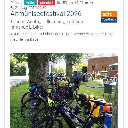
Radtour
40 - 59 km
,
19-21 km/h
mittel
storniert
Fr. 21. Aug. 2026 06:30
Altmühlseefestival 2026
Tour für Analogradler und gemütlich
fahrende E-Biker
ADFC Forchheim
Bahnhofplatz 91301 Forchheim
Tourenleitung:
Frau Helma Bauer