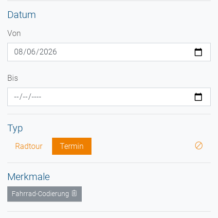
Datum
Von
Bis
Typ
Radtour
Termin
Merkmale
Fahrrad-Codierung