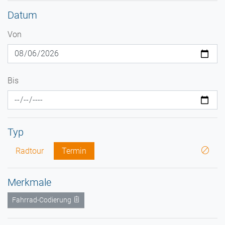
Datum
Von
Bis
Typ
Radtour
Termin
Merkmale
Fahrrad-Codierung