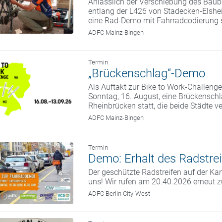
Anlässlich der Verschiebung des Bau
entlang der L426 von Stadecken-Elsh
eine Rad-Demo mit Fahrradcodierung s
ADFC Mainz-Bingen
Termin
„Brückenschlag“-Demo
Als Auftakt zur Bike to Work-Challen
Sonntag, 16. August, eine Brückensch
Rheinbrücken statt, die beide Städte v
ADFC Mainz-Bingen
Termin
Demo: Erhalt des Radstrei
Der geschützte Radstreifen auf der Kan
uns! Wir rufen am 20.40.2026 erneut 
ADFC Berlin City-West