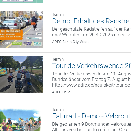
Termin
Demo: Erhalt des Radstrei
Der geschützte Radstreifen auf der Kan
uns! Wir rufen am 20.40.2026 erneut 
ADFC Berlin City-West
Termin
Tour de Verkehrswende 20
Tour der Verkehrswende am 11. August 
Bundesländer vom Freitag 7. August b
https://www.adfc.de/neuigkeit/tour-d
ADFC Celle
Termin
Fahrrad - Demo - Velorou
Die geplanten 9 Dortmunder Veloroute
Alltagsverkehr – sollen mit einer Ges