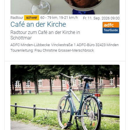
Radtour
60 - 79 km
,
19-21 km/h
schwer
Fr. 11. Sep. 2026 09:00
Café an der Kirche
Radtour zum Café an der Kirche in
Schöttmar
ADFC Minden-Lübbecke
Vinckestraße 1 ADFC-Büro 32423 Minden
Tourenleitung:
Frau Christine Grosser-Merschbrock