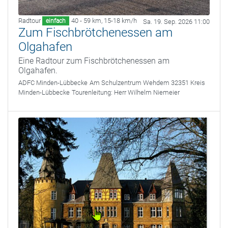
Radtour
40 - 59 km
,
15-18 km/h
einfach
Sa. 19. Sep. 2026 11:00
Zum Fischbrötchenessen am
Olgahafen
Eine Radtour zum Fischbrötchenessen am
Olgahafen.
ADFC Minden-Lübbecke
Am Schulzentrum Wehdem 32351 Kreis
Minden-Lübbecke
Tourenleitung:
Herr Wilhelm Niemeier