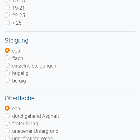
15-18
19-21
22-25
> 25
Steigung
egal
flach
einzelne Steigungen
hügelig
bergig
Oberfläche
egal
durchgehend Asphalt
fester Belag
unebener Untergrund
unbefestigte Wege