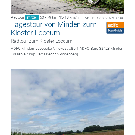
Radtour
60 - 79 km
,
15-18 km/h
mittel
Sa. 12. Sep. 2026 07:00
Tagestour von Minden zum
Kloster Loccum
Radtour zum Kloster Loccum.
ADFC Minden-Lübbecke
Vinckestraße 1 ADFC-Büro 32423 Minden
Tourenleitung:
Herr Friedrich Rodenberg