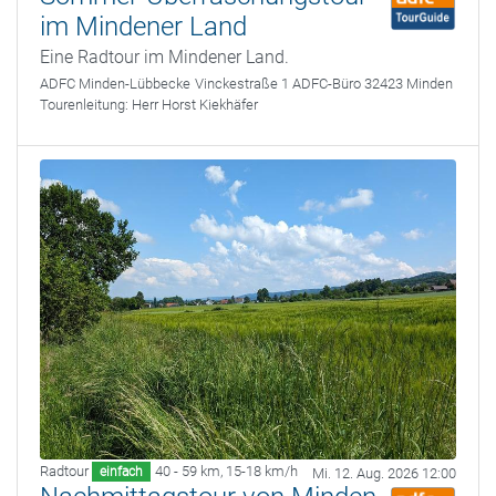
im Mindener Land
Eine Radtour im Mindener Land.
ADFC Minden-Lübbecke
Vinckestraße 1 ADFC-Büro 32423 Minden
Tourenleitung:
Herr Horst Kiekhäfer
Radtour
40 - 59 km
,
15-18 km/h
einfach
Mi. 12. Aug. 2026 12:00