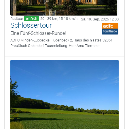
Radtour
20 - 39 km
,
15-18 km/h
einfach
Sa. 19. Sep. 2026 12:00
Schlössertour
Eine Fünf-Schlösser-Runde!
ADFC Minden-Lübbecke
Hudenbeck 2, Haus des Gastes 32361
Preußisch Oldendorf
Tourenleitung:
Herr Arno Tiemeier