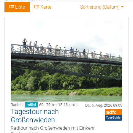
Liste
Karte
Sortierung (
Datum
)
Radtour
60 - 79 km
,
15-18 km/h
mittel
Do. 6. Aug. 2026 09:00
Tagestour nach
Großenwieden
Radtour nach Großenwieden mit Einkehr