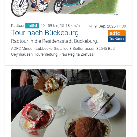
Radtour
40 - 59 km
,
15-18 km/h
mittel
Mi. 9. Sep. 2026 11:00
Tour nach Bückeburg
Radtour in die Residenzstadt Bückeburg.
ADFC Minden-Lübbecke
Sielallee 3 Sielterrassen 32545 Bad
Oeynhausen
Tourenleitung:
Frau Regina Ziefuss