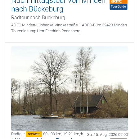
Nachmittagstour von Minden
nach Bückeburg
Radtour nach Bückeburg.
ADFC Minden-Lübbecke
Vinckestraße 1 ADFC-Büro 32423 Minden
Tourenleitung:
Herr Friedrich Rodenberg
Radtour
80 - 99 km
,
19-21 km/h
schwer
Sa. 15. Aug. 2026 07:00