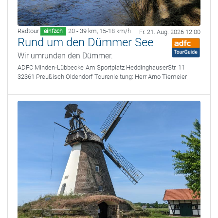
Radtour
20 - 39 km
,
15-18 km/h
einfach
Fr. 21. Aug. 2026 12:00
Rund um den Dümmer See
Wir umrunden den Dümmer.
ADFC Minden-Lübbecke
Am Sportplatz HeddinghauserStr. 11
32361 Preußisch Oldendorf
Tourenleitung:
Herr Arno Tiemeier