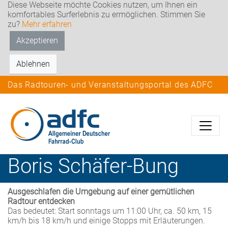
Diese Webseite möchte Cookies nutzen, um Ihnen ein
komfortables Surferlebnis zu ermöglichen. Stimmen Sie
zu?
Mehr erfahren
Akzeptieren
Ablehnen
Das Radtouren- und Veranstaltungsportal des ADFC
Boris
Schäfer-Bung
Ausgeschlafen die Umgebung auf einer gemütlichen
Radtour entdecken
Das bedeutet: Start sonntags um 11:00 Uhr, ca. 50 km, 15
km/h bis 18 km/h und einige Stopps mit Erläuterungen.