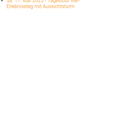
Sa. 17. Mai 2025
-
Tagestour Iller-
Erlebnissteg mit Aussichtsturm