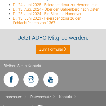
Di. 24. Juni 2025
-
Feierabendtour zur Herrenquelle
Di. 13. Aug. 2024
-
Über den Galgenberg nach Osten
Di. 25. Juni 2024
-
Ein Blick bis Hannover
Di. 13. Juni 2023
-
Feierabendtour zu den
Schlachtfeldern von 1367
Jetzt ADFC-Mitglied werden:
Zum Formular
Bleiben Sie in Kontakt
Impressum
Datenschutz
Kontakt