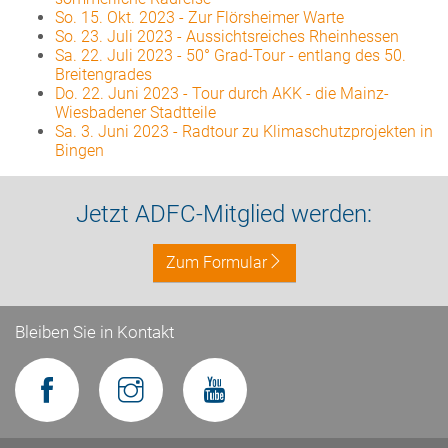
So. 15. Okt. 2023
-
Zur Flörsheimer Warte
So. 23. Juli 2023
-
Aussichtsreiches Rheinhessen
Sa. 22. Juli 2023
-
50° Grad-Tour - entlang des 50.
Breitengrades
Do. 22. Juni 2023
-
Tour durch AKK - die Mainz-
Wiesbadener Stadtteile
Sa. 3. Juni 2023
-
Radtour zu Klimaschutzprojekten in
Bingen
Jetzt ADFC-Mitglied werden:
Zum Formular
Bleiben Sie in Kontakt