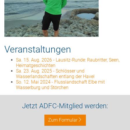
Veranstaltungen
Sa. 15. Aug. 2026
-
Lausitz-Runde: Raubritter, Seen,
Heimatgeschichten
Sa. 23. Aug. 2025
-
Schlösser und
Wasserlandschaften entlang der Havel
So. 12. Mai 2024
-
Flusslandschaft Elbe mit
Wasserburg und Störchen
Jetzt ADFC-Mitglied werden:
Zum Formular