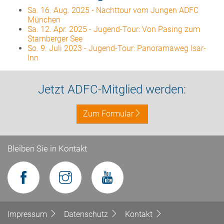
Sa. 16. Aug. 2025
-
Nachttour vom Jungen ADFC
München
Sa. 12. Apr. 2025
-
Jugend-Tour: Von Pasing zum
Starnberger See
So. 9. Juli 2023
-
Jugend-Tour: Panoramaweg Isar-
Inn
Jetzt ADFC-Mitglied werden:
Zum Formular
Bleiben Sie in Kontakt
Impressum
Datenschutz
Kontakt