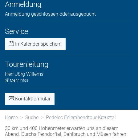
Anmeldung
Anmeldung geschlossen oder ausgebucht
Service
In Kalender speichern
Tourenleitung
Herr
Jörg
Willems
Mehr Infos
Kontaktformular
Home
Suche
Pedelec Feierabendtour Kreuztal
30 km und 400 Höhenmeter erwarten uns an diesem
Abend. Durchs Ferndorftal, Dahlbruch und Müsen fahren