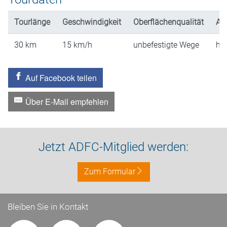
Tourlänge
Geschwindigkeit
Oberflächenqualität
An
30
km
15
km/h
unbefestigte Wege
hü
Auf Facebook teilen
Über E-Mail empfehlen
Jetzt ADFC-Mitglied werden:
Zum Formular
Bleiben Sie in Kontakt