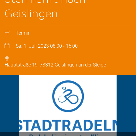
Geislingen
Termin
Sa. 1. Juli 2023
08:00
-
15:00
Hauptstraße 19, 73312 Geislingen an der Steige