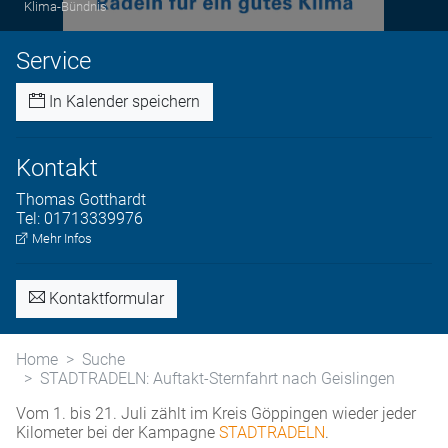
Klima-Bündnis
Service
In Kalender speichern
Kontakt
Thomas
Gotthardt
Tel:
01713339976
Mehr Infos
Kontaktformular
Home
Suche
STADTRADELN: Auftakt-Sternfahrt nach Geislingen
Vom 1. bis 21. Juli zählt im Kreis Göppingen wieder jeder
Kilometer bei der Kampagne
STADTRADELN
.