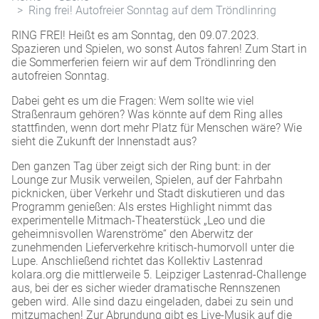
Ring frei! Autofreier Sonntag auf dem Tröndlinring
RING FREI! Heißt es am Sonntag, den 09.07.2023.
Spazieren und Spielen, wo sonst Autos fahren! Zum Start in
die Sommerferien feiern wir auf dem Tröndlinring den
autofreien Sonntag.
Dabei geht es um die Fragen: Wem sollte wie viel
Straßenraum gehören? Was könnte auf dem Ring alles
stattfinden, wenn dort mehr Platz für Menschen wäre? Wie
sieht die Zukunft der Innenstadt aus?
Den ganzen Tag über zeigt sich der Ring bunt: in der
Lounge zur Musik verweilen, Spielen, auf der Fahrbahn
picknicken, über Verkehr und Stadt diskutieren und das
Programm genießen: Als erstes Highlight nimmt das
experiment
elle
Mitmach-Theaterstück „Leo und die
geheimnisvollen Warenströme“
den
Aberwitz der
zunehmenden Lieferverkehre kritisch
-humorvoll
unter die
Lupe. Anschließend richtet das Kollektiv Lastenrad
kolara.org die mittlerweile 5. Leipziger Lastenrad-Challenge
aus, bei der es sicher wieder dramatische Rennszenen
geben wird. Alle sind dazu eingeladen, dabei zu sein und
mitzumachen! Zur Abrundung gibt es Live-Musik auf die