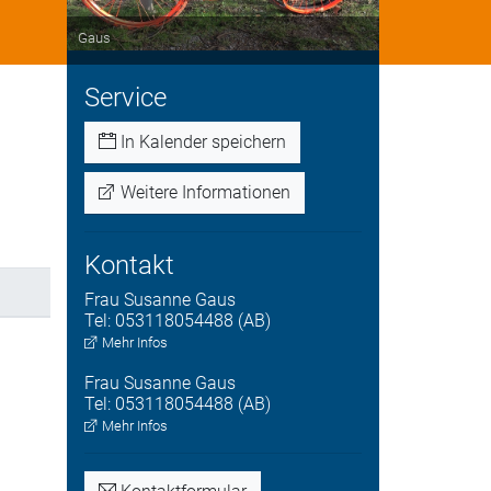
Gaus
Service
In Kalender speichern
Weitere Informationen
Kontakt
Frau
Susanne
Gaus
Tel:
053118054488 (AB)
Mehr Infos
Frau
Susanne
Gaus
Tel:
053118054488 (AB)
Mehr Infos