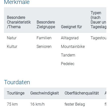
Merkmale
Typen
Besondere
(nach
Charakteristik
Besondere
Dauer und
/Thema
Zielgruppe
Geeignet für
Tageslage)
Natur
Familien
Alltagsrad
Tagestour
Kultur
Senioren
Mountainbike
Tandem
Pedelec
Tourdaten
Tourlänge
Geschwindigkeit
Oberflächenqualität
An
75
km
16
km/h
fester Belag
fla