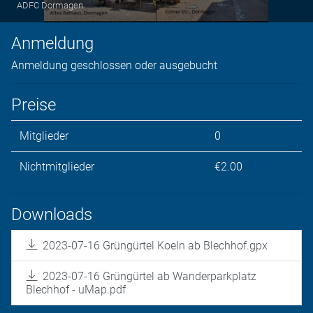
ADFC Dormagen
Anmeldung
Anmeldung geschlossen oder ausgebucht
Preise
Mitglieder
0
Nichtmitglieder
€2.00
Downloads
2023-07-16 Grüngürtel Koeln ab Blechhof.gpx
2023-07-16 Grüngürtel ab Wanderparkplatz
Blechhof - uMap.pdf