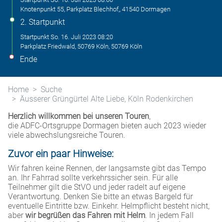
Knotenpunkt 55, Parkplatz Blechhof,, 41540 Dormagen
2. Startpunkt
Startpunkt
So. 16. Juli 2023
08:20
Parkplatz Friedwald, 50769 Köln, 50769 Köln
Ende
Home
Suche
Äusserer Grüngürtel Alte Liebe, Köln Rodenkirchen
Herzlich willkommen bei unseren Touren
,
die ADFC-Ortsgruppe Dormagen bieten auch 2023 wieder
viele abwechslungsreiche Touren.
Zuvor ein paar Hinweise:
Wir fahren keine Rennen, der langsamste gibt das Tempo
an. Ihr Fahrrad sollte verkehrssicher sein. Für alle
Teilnehmer gilt die StVO und jeder radelt auf eigene
Verantwortung. Denken Sie bitte an etwas Bargeld für
eventuelle Eintritte bzw. Einkehr. Helmpflicht besteht nicht,
aber
wir begrüßen das Fahren mit Helm
. In jedem Fall