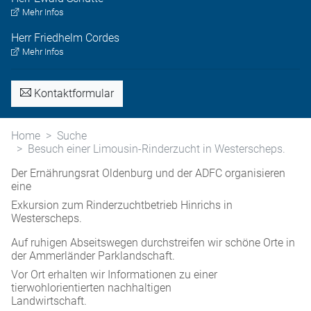
Mehr Infos
Herr
Friedhelm
Cordes
Mehr Infos
Kontaktformular
Home
Suche
Besuch einer Limousin-Rinderzucht in Westerscheps.
Der Ernährungsrat Oldenburg und der ADFC organisieren
eine
Exkursion zum Rinderzuchtbetrieb Hinrichs in
Westerscheps.
Auf ruhigen Abseitswegen durchstreifen wir schöne Orte in
der Ammerländer Parklandschaft.
Vor Ort erhalten wir Informationen zu einer
tierwohlorientierten nachhaltigen
Landwirtschaft.