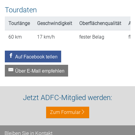
Tourdaten
Tourlänge
Geschwindigkeit
Oberflächenqualität
An
60
km
17
km/h
fester Belag
fla
Auf Facebook teilen
Über E-Mail empfehlen
Jetzt ADFC-Mitglied werden:
Zum Formular
Bleiben Sie in Kontakt