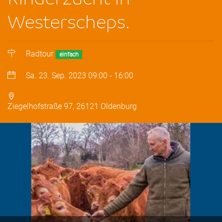
Westerscheps.
Radtour
einfach
Sa. 23. Sep. 2023
09:00
-
16:00
Ziegelhofstraße 97, 26121 Oldenburg