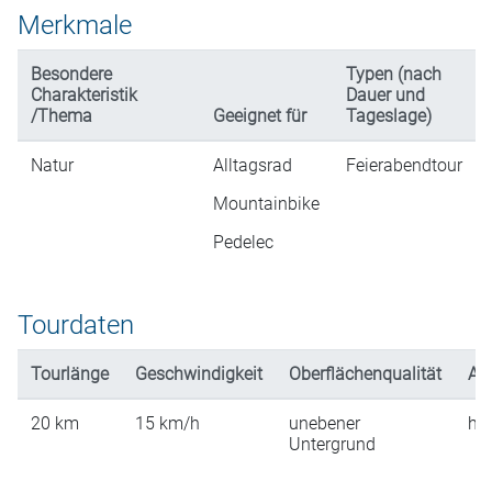
Merkmale
Besondere
Typen (nach
Charakteristik
Dauer und
/Thema
Geeignet für
Tageslage)
Natur
Alltagsrad
Feierabendtour
Mountainbike
Pedelec
Tourdaten
Tourlänge
Geschwindigkeit
Oberflächenqualität
An
20
km
15
km/h
unebener
hü
Untergrund