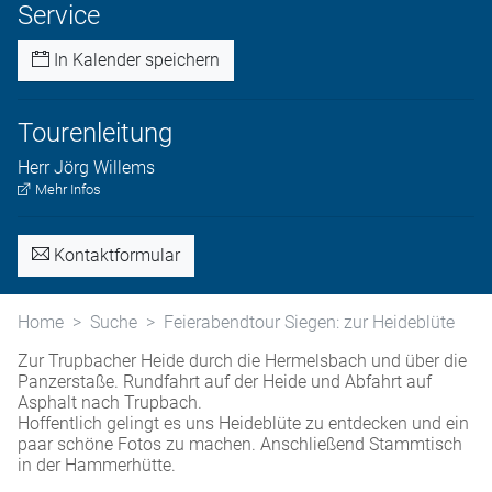
Service
In Kalender speichern
Tourenleitung
Herr
Jörg
Willems
Mehr Infos
Kontaktformular
Home
Suche
Feierabendtour Siegen: zur Heideblüte
Zur Trupbacher Heide durch die Hermelsbach und über die
Panzerstaße. Rundfahrt auf der Heide und Abfahrt auf
Asphalt nach Trupbach.
Hoffentlich gelingt es uns Heideblüte zu entdecken und ein
paar schöne Fotos zu machen. Anschließend Stammtisch
in der Hammerhütte.