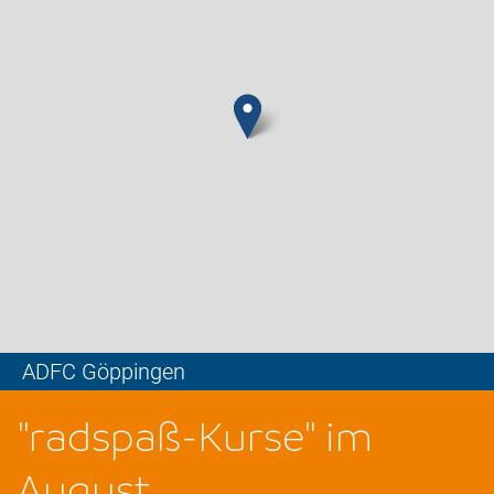
ADFC Göppingen
Leaflet
"radspaß-Kurse" im
August