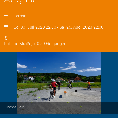
Termin
So. 30. Juli 2023
22:00
-
Sa. 26. Aug. 2023
22:00
Bahnhofstraße, 73033 Göppingen
radspaß.org