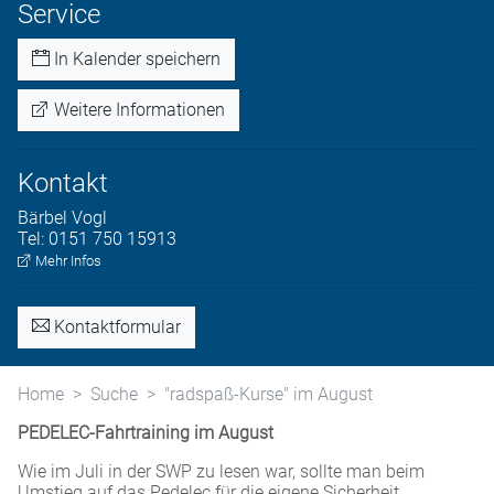
Service
In Kalender speichern
Weitere Informationen
Kontakt
Bärbel
Vogl
Tel:
0151 750 15913
Mehr Infos
Kontaktformular
Home
Suche
"radspaß-Kurse" im August
PEDELEC-Fahrtraining im August
Wie im Juli in der SWP zu lesen war, sollte man beim
Umstieg auf das Pedelec für die eigene Sicherheit