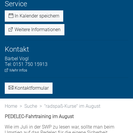
Service
In Kalender speichern
Weitere Informationen
Kontakt
Bärbel
Vogl
Tel:
0151 750 15913
Mehr Infos
Kontaktformular
Home
Suche
"radspaß-Kurse" im August
PEDELEC-Fahrtraining im August
Wie im Juli in der SWP zu lesen war, sollte man beim
Umstieg auf das Pedelec für die eigene Sicherheit