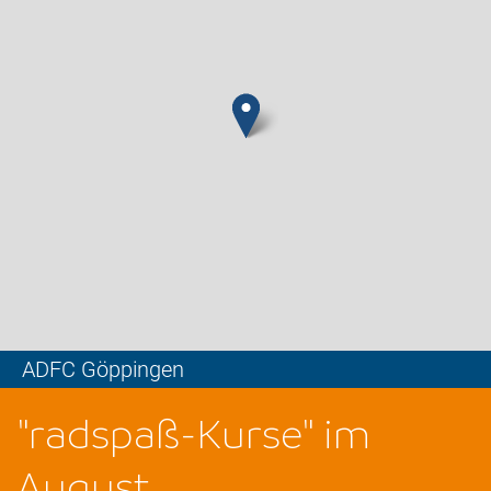
ADFC Göppingen
Leaflet
"radspaß-Kurse" im
August