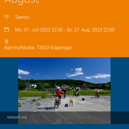
Termin
Mo. 31. Juli 2023
22:00
-
So. 27. Aug. 2023
22:00
Bahnhofstraße, 73033 Göppingen
radspaß.org