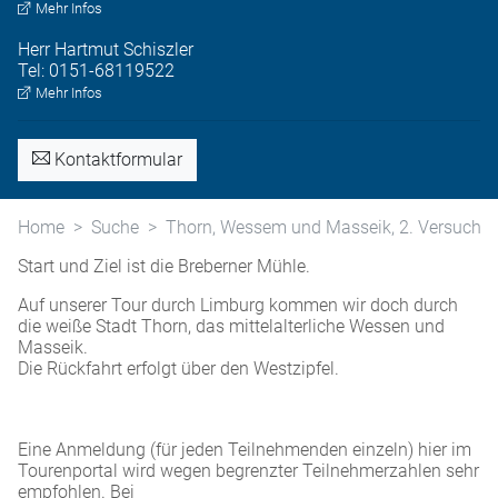
Mehr Infos
Herr
Hartmut
Schiszler
Tel:
0151-68119522
Mehr Infos
Kontaktformular
Home
Suche
Thorn, Wessem und Masseik, 2. Versuch
Start und Ziel ist die Breberner Mühle.
Auf unserer Tour durch Limburg kommen wir doch durch
die weiße Stadt Thorn, das mittelalterliche Wessen und
Masseik.
Die Rückfahrt erfolgt über den Westzipfel.
Eine Anmeldung (für jeden Teilnehmenden einzeln) hier im
Tourenportal wird wegen begrenzter Teilnehmerzahlen sehr
empfohlen. Bei