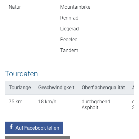
Natur
Mountainbike
Rennrad
Liegerad
Pedelec
Tandem
Tourdaten
Tourlänge
Geschwindigkeit
Oberflächenqualität
An
75
km
18
km/h
durchgehend
ein
Asphalt
St
Auf Facebook teilen