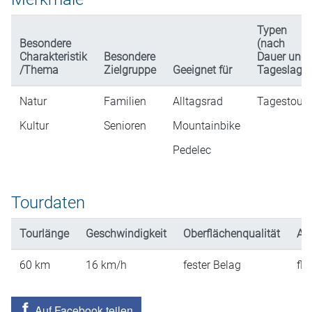
Typen
Besondere
(nach
Charakteristik
Besondere
Dauer und
/Thema
Zielgruppe
Geeignet für
Tageslage)
Natur
Familien
Alltagsrad
Tagestour
Kultur
Senioren
Mountainbike
Pedelec
Tourdaten
Tourlänge
Geschwindigkeit
Oberflächenqualität
An
60
km
16
km/h
fester Belag
fla
Auf Facebook teilen