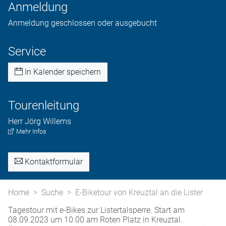
Anmeldung
Anmeldung geschlossen oder ausgebucht
Service
In Kalender speichern
Tourenleitung
Herr
Jörg
Willems
Mehr Infos
Kontaktformular
Home
Suche
E-Biketour von Kreuztal an die Lister
Tagestour mit e-Bikes zur Listertalsperre. Start am
08.09.2023 um 10.00 am Roten Platz in Kreuztal.