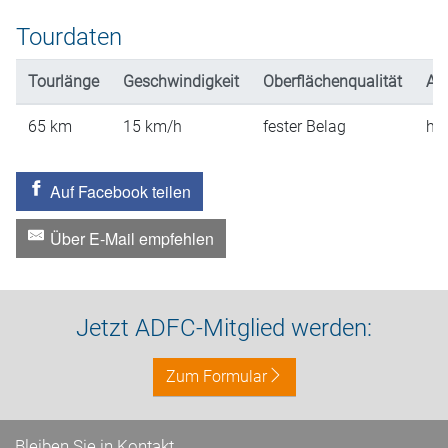
Tourdaten
Tourlänge
Geschwindigkeit
Oberflächenqualität
An
65
km
15
km/h
fester Belag
hü
Auf Facebook teilen
Über E-Mail empfehlen
Jetzt ADFC-Mitglied werden:
Zum Formular
Bleiben Sie in Kontakt