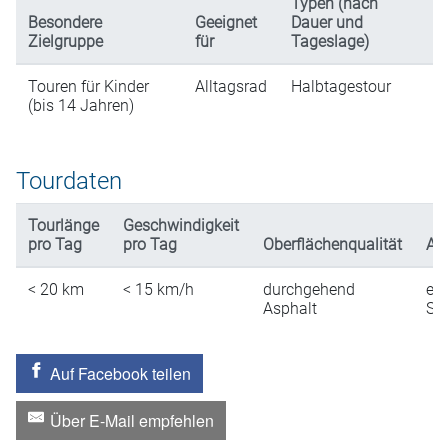
Typen (nach
Besondere
Geeignet
Dauer und
Zielgruppe
für
Tageslage)
Touren für Kinder
Alltagsrad
Halbtagestour
(bis 14 Jahren)
Tourdaten
Tourlänge
Geschwindigkeit
pro Tag
pro Tag
Oberflächenqualität
An
< 20
km
< 15
km/h
durchgehend
ein
Asphalt
St
Auf Facebook teilen
Über E-Mail empfehlen