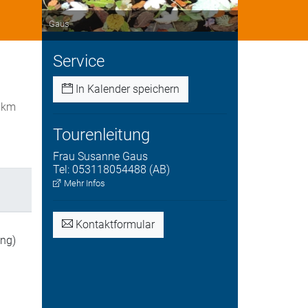
Gaus
Service
In Kalender speichern
0 km
Tourenleitung
Frau
Susanne
Gaus
Tel:
053118054488 (AB)
Mehr Infos
Kontaktformular
ung)