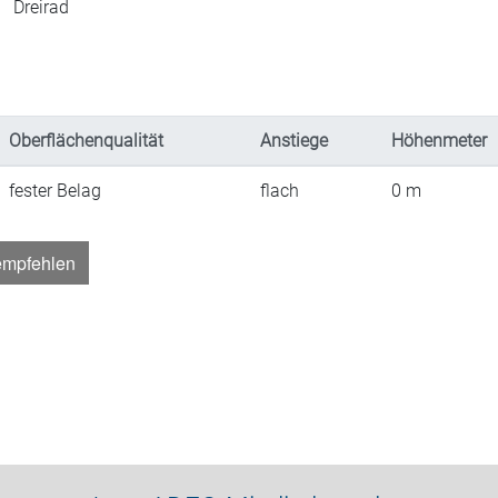
Dreirad
Oberflächenqualität
Anstiege
Höhenmeter
fester Belag
flach
0
m
empfehlen