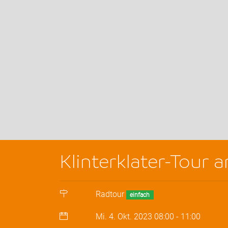
Klinterklater-Tour
Radtour
einfach
Mi. 4. Okt. 2023
08:00
-
11:00