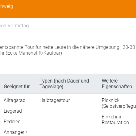
chweig
woch Vormittag
 entspannte Tour für nette Leute in die nähere Umgebung , 20-3
Uhr (Ecke Marienstift/Kaufbar)
Typen (nach Dauer und
Weitere
Geeignet für
Tageslage)
Eigenschaften
Alltagsrad
Halbtagestour
Picknick
(Selbstverpfleg
Liegerad
Einkehr in
Pedelec
Restauration
Anhänger /