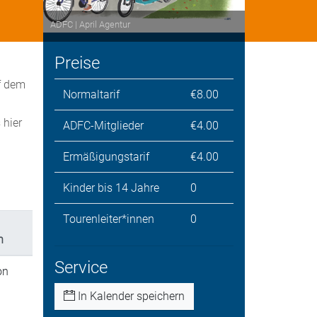
ADFC | April Agentur
Preise
f dem
Normaltarif
€8.00
 hier
ADFC-Mitglieder
€4.00
Ermäßigungstarif
€4.00
Kinder bis 14 Jahre
0
Tourenleiter*innen
0
n
Service
on
In Kalender speichern