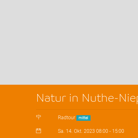
Natur in Nuthe-Nie
Radtour
mittel
Sa. 14. Okt. 2023
08:00
-
15:00