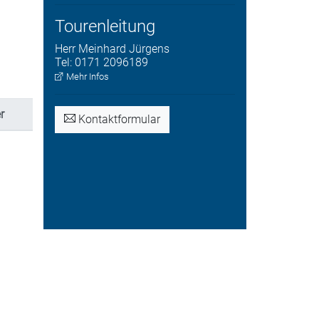
Tourenleitung
Herr
Meinhard
Jürgens
Tel:
0171 2096189
Mehr Infos
r
Kontaktformular