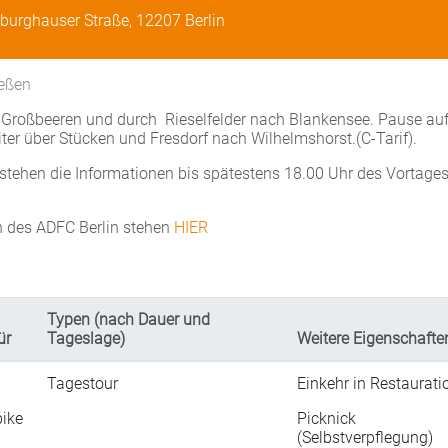
dburghauser Straße, 12207 Berlin
ießen
n Großbeeren und durch Rieselfelder nach Blankensee. Pause au
r über Stücken und Fresdorf nach Wilhelmshorst.(C-Tarif).
stehen die Informationen bis spätestens 18.00 Uhr des Vortages
n des ADFC Berlin stehen
HIER
Typen (nach Dauer und
ür
Tageslage)
Weitere Eigenschafte
Tagestour
Einkehr in Restaurati
ike
Picknick
(Selbstverpflegung)