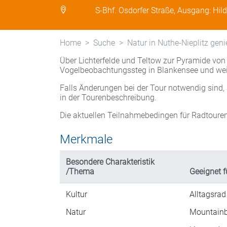
S-Bhf. Osdorfer Straße, Ausgang: Hil
Home
Suche
Natur in Nuthe-Nieplitz gen
Über Lichterfelde und Teltow zur Pyramide vo
Vogelbeobachtungssteg in Blankensee und weite
Falls Änderungen bei der Tour notwendig sind, 
in der Tourenbeschreibung.
Die aktuellen Teilnahmebedingen für Radtoure
Merkmale
Besondere Charakteristik
/Thema
Geeignet f
Kultur
Alltagsrad
Natur
Mountainb