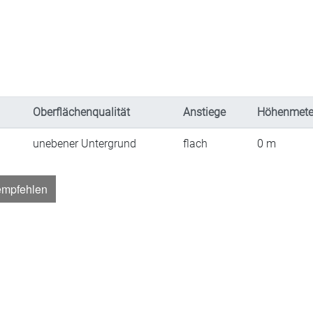
Oberflächenqualität
Anstiege
Höhenmete
unebener Untergrund
flach
0
m
empfehlen