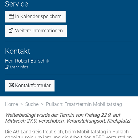
Service
In Kalender speichern
Weitere Informationen
Kontakt
Herr
Robert
Burschik
Mehr Infos
Kontaktformular
Home
Suche
Pullach: Ersatztermin Mobilitätstag
Wetterbedingt wurde der Termin von Freitag 22.9. auf
Mittwoch 27.9. verschoben. Veranstaltungsort: Kirchplatz!
Die AG Landkreis freut sich, beim Mobilitätstag in Pullach
dabei zu sein um ihre und die Arbeit des ADFC vorzustellen.