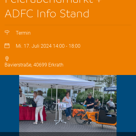
ADFC Info Stand
Termin
Mi. 17. Juli 2024
14:00
-
18:00
Bavierstraße, 40699 Erkrath