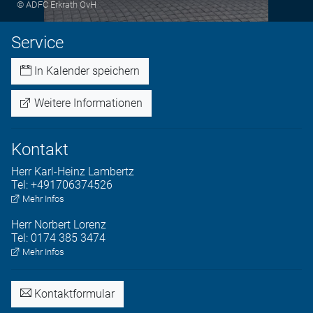
© ADFC Erkrath OvH
Service
In Kalender speichern
Weitere Informationen
Kontakt
Herr
Karl-Heinz
Lambertz
Tel:
+491706374526
Mehr Infos
Herr
Norbert
Lorenz
Tel:
0174 385 3474
Mehr Infos
Kontaktformular