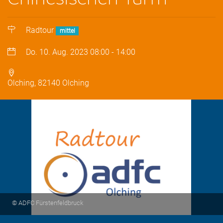
Radtour
mittel
Do. 10. Aug. 2023
08:00
-
14:00
Olching, 82140 Olching
© ADFC Fürstenfeldbruck