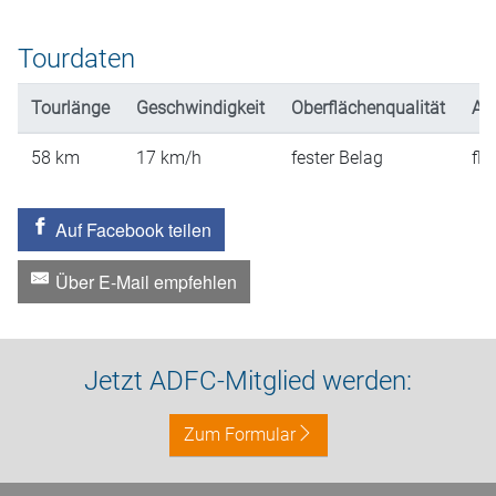
Tourdaten
Tourlänge
Geschwindigkeit
Oberflächenqualität
An
58
km
17
km/h
fester Belag
fla
Auf Facebook teilen
Über E-Mail empfehlen
Jetzt ADFC-Mitglied werden:
Zum Formular