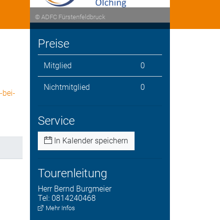
© ADFC Fürstenfeldbruck
Preise
Mitglied
0
Nichtmitglied
0
-bei-
Service
In Kalender speichern
Tourenleitung
Herr
Bernd
Burgmeier
Tel:
0814240468
Mehr Infos