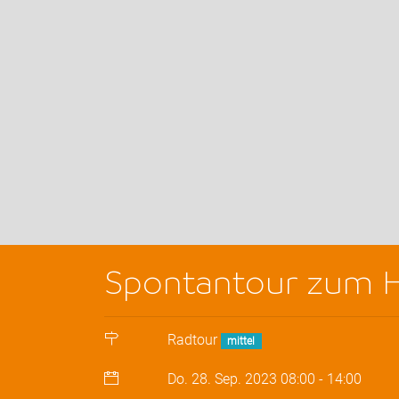
Spontantour zum H
Radtour
mittel
Do. 28. Sep. 2023
08:00
-
14:00