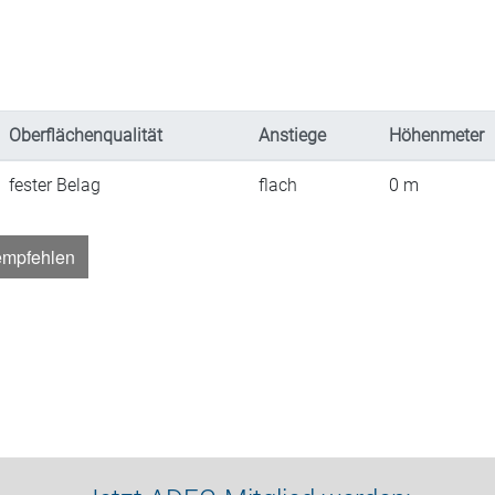
Oberflächenqualität
Anstiege
Höhenmeter
fester Belag
flach
0
m
empfehlen