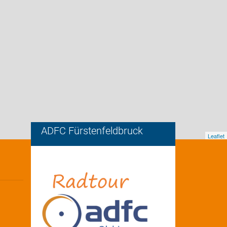
ADFC Fürstenfeldbruck
Leaflet