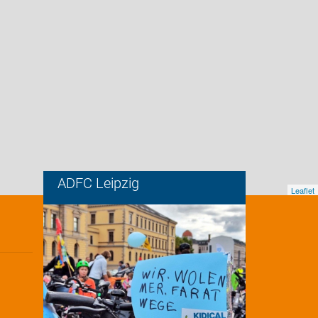
ADFC Leipzig
Leaflet