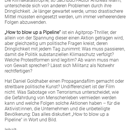
Die Klimakatastrophe, so Sachbuch-Autor Andreas Malm,
unterscheide sich von anderen Problemen durch ihre
Dringlichkeit. Je länger gewartet werde, umso drastischere
Mittel müssten eingesetzt werden, um immer verheerendere
Folgen abzuwenden.
„How to blow up a Pipeline“
ist ein Agitprop-Thriller, der
allein von der Spannung dieser einen Aktion getragen wird,
aber gleichzeitig um politische Fragen kreist, deren
Dringlichkeit mit jedem Tag zunimmt: Was muss passieren,
damit die Politik substanziellen Klimaschutz verfolgt?
Welche Protestformen sind legitim? Ab wann muss man
von Gewalt sprechen? Lässt sich Militanz als Notwehr
rechtfertigen?
Hat Daniel Goldhaber einen Propagandafilm gemacht oder
streitbare politische Kunst? Undifferenziert ist der Film
nicht. Was Sabotage von Terrorismus unterscheidet, wie
die Gefährdung von Menschenleben vermieden werden
kann und welche Folgen solche Aktionen haben – für die
Aktivist:innen, die Unternehmen und die unbeteiligte
Bevölkerung: Das alles diskutiert „How to blow up a
Pipeline“ in Wort und Bild.
Inhalt: