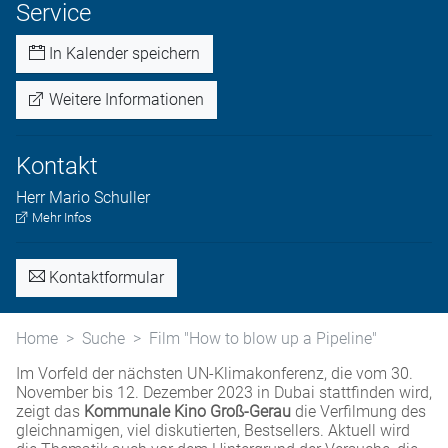
Service
In Kalender speichern
Weitere Informationen
Kontakt
Herr
Mario
Schuller
Mehr Infos
Kontaktformular
Home
Suche
Film "How to blow up a Pipeline"
Im Vorfeld der nächsten UN-Klimakonferenz, die vom 30.
November bis 12. Dezember 2023 in Dubai stattfinden wird,
zeigt das
Kommunale Kino Groß-Gerau
die Verfilmung des
gleichnamigen, viel diskutierten, Bestsellers. Aktuell wird