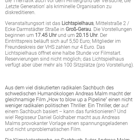
die Thematik auch vor dem Hintergrund der Versuche, die
‚Letzte Generation‘ als kriminelle Organisation zu
diskreditieren.
Veranstaltungsort ist das
Lichtspielhaus
, Mittelstraße 2 /
Ecke Darmstädter Straße in
Groß-Gerau
. Die Vorstellungen
beginnen um
17.45 Uhr
und um
20.15 Uhr
. Der
Eintrittspreis beläuft sich auf 5,50 Euro; Mitglieder im
Freundeskreis der VHS zahlen nur 4 Euro. Das
Lichtspielhaus öffnet eine halbe Stunde vor Filmstart.
Reservierungen sind nicht möglich; das Lichtspielhaus
verfügt aber über mehr als 100 Sitzplätze (pro Vorstellung).
Aus dem viel diskutierten radikalen Sachbuch des
schwedischen Humanökologen Andreas Malm macht der
gleichnamige Film „How to blow up a Pipeline“ einen nicht
weniger radikalen politischen Thriller. Ein Thriller, der
auf
einem Sachbuch basiert – kann das funktionieren? Und
wie! Regisseur Daniel Goldhaber macht aus Andreas
Malms provokanter Vorlage einen spannungsgeladenen
und nicht unproblematischen Film.