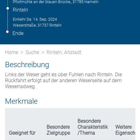
Pfortmühle an der blauen Brücke,, 31785 Hameln
Rinteln
Einkehr
Sa. 14. Sep. 2024
Weserstraße, 31737 Rinteln
Ende
Home
Suche
Rinteln, Altstadt
Beschreibung
Links der Weser geht es über Fuhlen nach Rinteln. Die
Rückfahrt erfolgt auf der anderen Weserseite auf dem
Weserradweg.
Merkmale
Besondere
Besondere
Charakteristik
Weitere
Geeignet für
Zielgruppe
/Thema
Eigenschaf