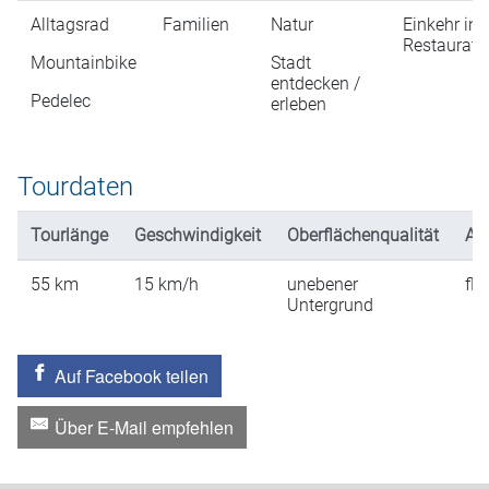
Alltagsrad
Familien
Natur
Einkehr in
Restaurati
Mountainbike
Stadt
entdecken /
Pedelec
erleben
Tourdaten
Tourlänge
Geschwindigkeit
Oberflächenqualität
An
55
km
15
km/h
unebener
fla
Untergrund
Auf Facebook teilen
Über E-Mail empfehlen