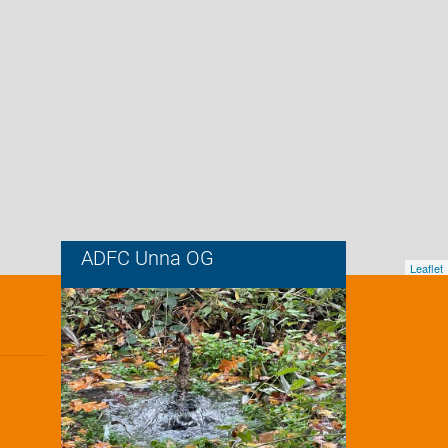
ADFC Unna OG
Leaflet