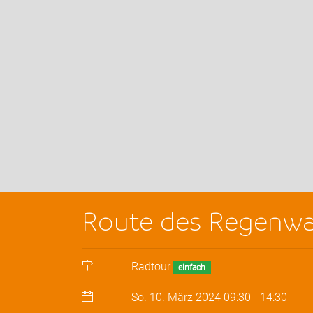
Route des Regenwa
Radtour
einfach
So. 10. März 2024
09:30
-
14:30