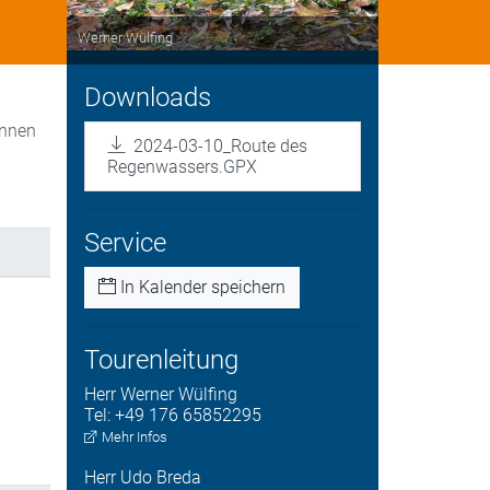
Werner Wülfing
Downloads
unnen
2024-03-10_Route des
Regenwassers.GPX
Service
In Kalender speichern
Tourenleitung
Herr
Werner
Wülfing
Tel:
+49 176 65852295
Mehr Infos
Herr
Udo
Breda