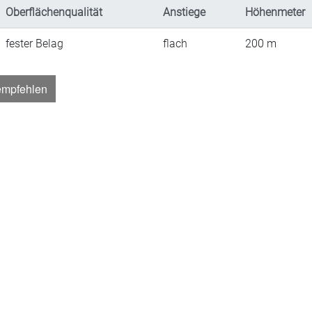
Oberflächenqualität
Anstiege
Höhenmeter
fester Belag
flach
200
m
empfehlen