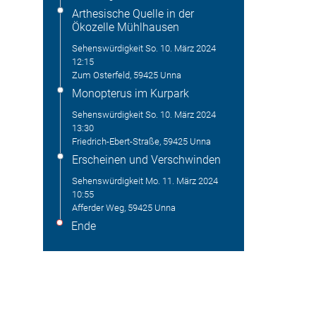
Arthesische Quelle in der
Ökozelle Mühlhausen
Sehenswürdigkeit
So. 10. März 2024
12:15
Zum Osterfeld, 59425 Unna
Monopterus im Kurpark
Sehenswürdigkeit
So. 10. März 2024
13:30
Friedrich-Ebert-Straße, 59425 Unna
Erscheinen und Verschwinden
Sehenswürdigkeit
Mo. 11. März 2024
10:55
Afferder Weg, 59425 Unna
Ende