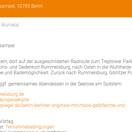
rsampel, 10785 Berlin
 Wuhletal
rsampel
rn, dort auf der ausgeschilderten Radroute zum Treptower Park
ions- und Gedenkort Rummelsburg, nach Osten in die Wuhlheide
see und Bademöglichkeit. Zurück nach Rummelsburg, Görlitzer P
 ggf. gemeinsames Abendessen in der Seerose am Südstern.
elsburg.de
de/speisekarte
piegel.de/berlin/berliner-originale-mit-moos-gelbflechte-und-
Vortag.
er:
Teilnahmebedingungen