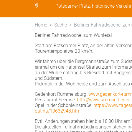
Potsdamer Platz, historische Verkeh
Home
Suche
Berliner Fahrradwoche: zum
Berliner Fahrradwoche: zum Wuhletal
Start am Potsdamer Platz, an der alten Verkeh
Tourentempo etwa 20 km/h.
Wir fahren über die Bergmannstraße zum Südste
einmal um die Halbinsel Stralau zum Informat
an der Wuhle entlang bis Biesdorf mit Bagger
und Südstern.
Picknick in der Wuhlheide und zum Abschluss
Gedenkort Rummelsburg:
www.gedenkort-rumm
Restaurant Seerose:
http://www.seerose-berlin.
Opel in der Schönleinstraße:
https://www.tagess
patina/19632948.html
Evtl. Änderungen stehen hier bis 18:00 Uhr am 
Die aktuellen Teilnahmebedingungen stehen hi