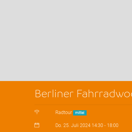
Berliner Fahrradwo
Radtour
mittel
Do. 25. Juli 2024
14:30
-
18:00