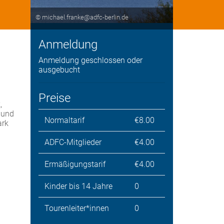
© michael.franke@adfc-berlin.de
Anmeldung
Anmeldung geschlossen oder
ausgebucht
Preise
,
 und
Normaltarif
€8.00
ark
ADFC-Mitglieder
€4.00
Ermäßigungstarif
€4.00
Kinder bis 14 Jahre
0
Tourenleiter*innen
0