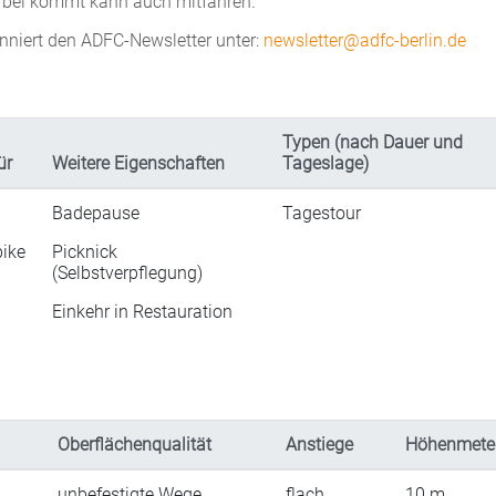
orbei kommt kann auch mitfahren.
nniert den ADFC-Newsletter unter:
newsletter@adfc-berlin.de
Typen (nach Dauer und
ür
Weitere Eigenschaften
Tageslage)
Badepause
Tagestour
ike
Picknick
(Selbstverpflegung)
Einkehr in Restauration
Oberflächenqualität
Anstiege
Höhenmete
unbefestigte Wege
flach
10
m