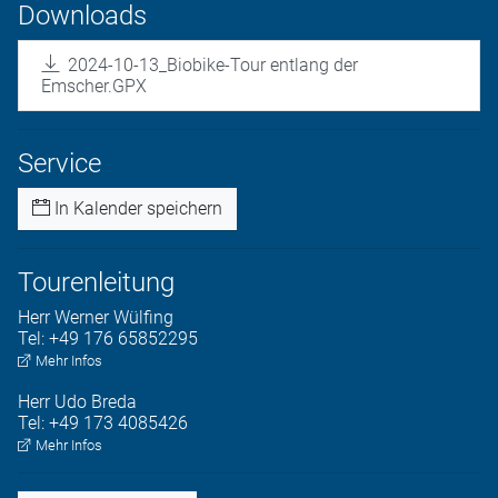
Downloads
2024-10-13_Biobike-Tour entlang der
Emscher.GPX
Service
In Kalender speichern
Tourenleitung
Herr
Werner
Wülfing
Tel:
+49 176 65852295
Mehr Infos
Herr
Udo
Breda
Tel:
+49 173 4085426
Mehr Infos