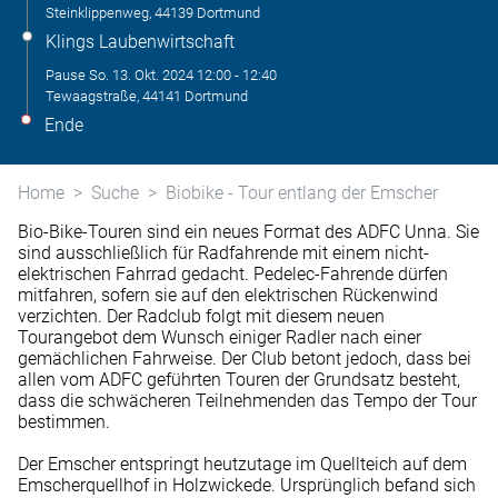
Steinklippenweg, 44139 Dortmund
Klings Laubenwirtschaft
Pause
So. 13. Okt. 2024
12:00
-
12:40
Tewaagstraße, 44141 Dortmund
Ende
Home
Suche
Biobike - Tour entlang der Emscher
Bio-Bike-Touren sind ein neues Format des ADFC Unna. Sie
sind ausschließlich für Radfahrende mit einem nicht-
elektrischen Fahrrad gedacht. Pedelec-Fahrende dürfen
mitfahren, sofern sie auf den elektrischen Rückenwind
verzichten. Der Radclub folgt mit diesem neuen
Tourangebot dem Wunsch einiger Radler nach einer
gemächlichen Fahrweise. Der Club betont jedoch, dass bei
allen vom ADFC geführten Touren der Grundsatz besteht,
dass die schwächeren Teilnehmenden das Tempo der Tour
bestimmen.
Der Emscher entspringt heutzutage im Quellteich auf dem
Emscherquellhof in Holzwickede. Ursprünglich befand sich