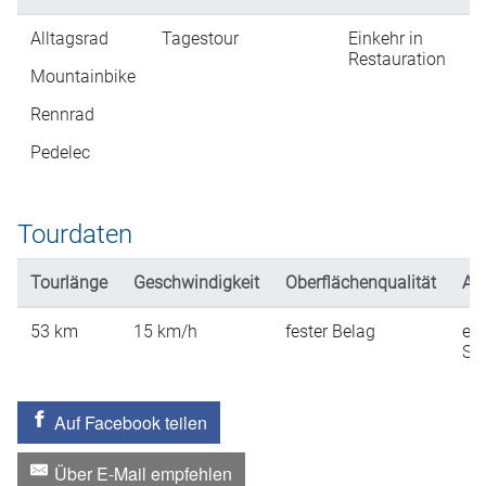
Alltagsrad
Tagestour
Einkehr in
Restauration
Mountainbike
Rennrad
Pedelec
Tourdaten
Tourlänge
Geschwindigkeit
Oberflächenqualität
An
53
km
15
km/h
fester Belag
ein
St
Auf Facebook teilen
Über E-Mail empfehlen