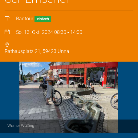
Radtour
einfach
So. 13. Okt. 2024
08:30
-
14:00
Rathausplatz 21, 59423 Unna
Werner Wülfing