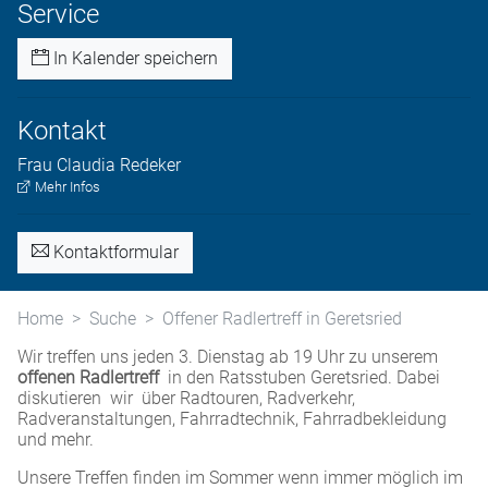
Service
In Kalender speichern
Kontakt
Frau
Claudia
Redeker
Mehr Infos
Kontaktformular
Home
Suche
Offener Radlertreff in Geretsried
Wir treffen uns jeden 3. Dienstag ab 19 Uhr zu unserem
offenen Radlertreff
in den Ratsstuben Geretsried. Dabei
diskutieren wir über Radtouren, Radverkehr,
Radveranstaltungen, Fahrradtechnik, Fahrradbekleidung
und mehr.
Unsere Treffen finden im Sommer wenn immer möglich im