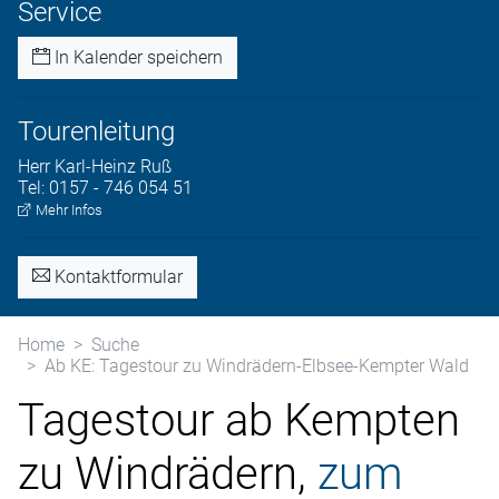
Service
In Kalender speichern
Tourenleitung
Herr
Karl-Heinz
Ruß
Tel:
0157 - 746 054 51
Mehr Infos
Kontaktformular
Home
Suche
Ab KE: Tagestour zu Windrädern-Elbsee-Kempter Wald
Tagestour ab Kempten
zu Windrädern,
zum