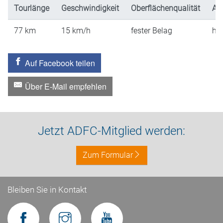
Tourlänge
Geschwindigkeit
Oberflächenqualität
An
77
km
15
km/h
fester Belag
hü
Auf Facebook teilen
Über E-Mail empfehlen
Jetzt ADFC-Mitglied werden:
Zum Formular
Bleiben Sie in Kontakt